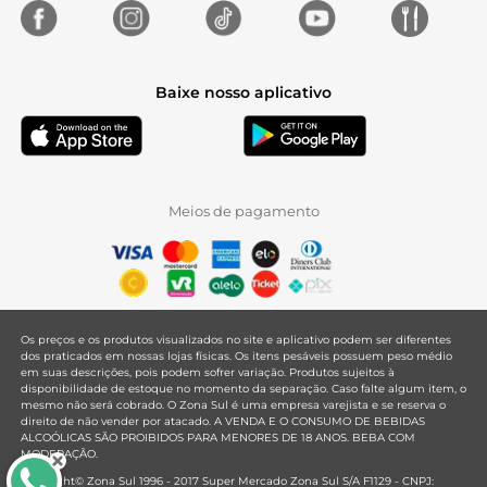
Baixe nosso aplicativo
Meios de pagamento
Os preços e os produtos visualizados no site e aplicativo podem ser diferentes
dos praticados em nossas lojas físicas. Os itens pesáveis possuem peso médio
em suas descrições, pois podem sofrer variação. Produtos sujeitos à
disponibilidade de estoque no momento da separação. Caso falte algum item, o
mesmo não será cobrado. O Zona Sul é uma empresa varejista e se reserva o
direito de não vender por atacado. A VENDA E O CONSUMO DE BEBIDAS
ALCOÓLICAS SÃO PROIBIDOS PARA MENORES DE 18 ANOS. BEBA COM
MODERAÇÃO.
Copyright© Zona Sul 1996 - 2017 Super Mercado Zona Sul S/A F1129 - CNPJ: