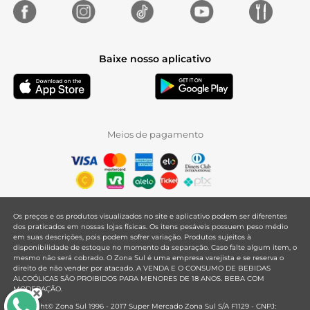
Baixe nosso aplicativo
Meios de pagamento
Os preços e os produtos visualizados no site e aplicativo podem ser diferentes
dos praticados em nossas lojas físicas. Os itens pesáveis possuem peso médio
em suas descrições, pois podem sofrer variação. Produtos sujeitos à
disponibilidade de estoque no momento da separação. Caso falte algum item, o
mesmo não será cobrado. O Zona Sul é uma empresa varejista e se reserva o
direito de não vender por atacado. A VENDA E O CONSUMO DE BEBIDAS
ALCOÓLICAS SÃO PROIBIDOS PARA MENORES DE 18 ANOS. BEBA COM
MODERAÇÃO.
Copyright© Zona Sul 1996 - 2017 Super Mercado Zona Sul S/A F1129 - CNPJ: