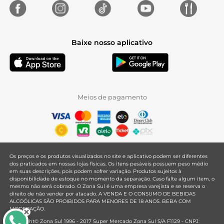
Baixe nosso aplicativo
Meios de pagamento
Os preços e os produtos visualizados no site e aplicativo podem ser diferentes
dos praticados em nossas lojas físicas. Os itens pesáveis possuem peso médio
em suas descrições, pois podem sofrer variação. Produtos sujeitos à
disponibilidade de estoque no momento da separação. Caso falte algum item, o
mesmo não será cobrado. O Zona Sul é uma empresa varejista e se reserva o
direito de não vender por atacado. A VENDA E O CONSUMO DE BEBIDAS
ALCOÓLICAS SÃO PROIBIDOS PARA MENORES DE 18 ANOS. BEBA COM
MODERAÇÃO.
Copyright© Zona Sul 1996 - 2017 Super Mercado Zona Sul S/A F1129 - CNPJ: