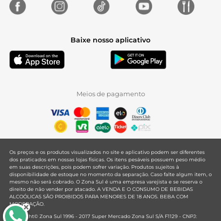
Baixe nosso aplicativo
Meios de pagamento
Os preços e os produtos visualizados no site e aplicativo podem ser diferentes
dos praticados em nossas lojas físicas. Os itens pesáveis possuem peso médio
em suas descrições, pois podem sofrer variação. Produtos sujeitos à
disponibilidade de estoque no momento da separação. Caso falte algum item, o
mesmo não será cobrado. O Zona Sul é uma empresa varejista e se reserva o
direito de não vender por atacado. A VENDA E O CONSUMO DE BEBIDAS
ALCOÓLICAS SÃO PROIBIDOS PARA MENORES DE 18 ANOS. BEBA COM
MODERAÇÃO.
Copyright© Zona Sul 1996 - 2017 Super Mercado Zona Sul S/A F1129 - CNPJ: