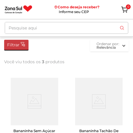
Como deseja receber?
0
Informe seu CEP
Pesquise aqui
ordenar por
Filtrar
Relevância
Você viu todos os
3
produtos
Bananinha Sem Açúcar
Bananinha Tachão De