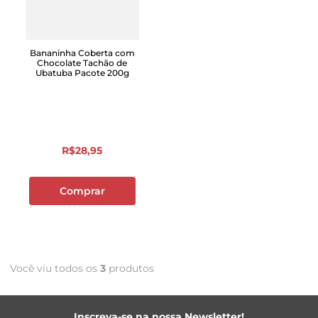
Bananinha Coberta com
Chocolate Tachão de
Ubatuba Pacote 200g
R$
28
,
95
Comprar
Você viu todos os
3
produtos
Inscreva-se na nossa Newsletter!