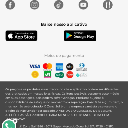
Baixe nosso aplicativo
Meios de pagamento
Os preços e os produtos visualizados no site e aplicativo podem ser diferentes
dos praticados em nossas lojas físicas. Os itens pesáveis possuem peso médio
em suas descrições, pois podem sofrer variação. Produtos sujeitos à
disponibilidade de estoque no momento da separação. Caso falte algum item, o
mesmo não será cobrado. O Zona Sul é uma empresa varejista e se reserva o
direito de não vender por atacado. A VENDA E O CONSUMO DE BEBIDAS
ALCOÓLICAS SÃO PROIBIDOS PARA MENORES DE 18 ANOS. BEBA COM
MODERAÇÃO.
Copyright© Zona Sul 1996 - 2017 Super Mercado Zona Sul S/A F1129 - CNPJ: