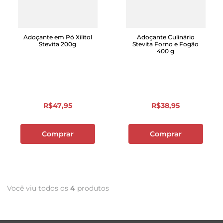
Adoçante em Pó Xilitol
Adoçante Culinário
Stevita 200g
Stevita Forno e Fogão
400 g
R$
47
,
95
R$
38
,
95
Comprar
Comprar
Você viu todos os
4
produtos