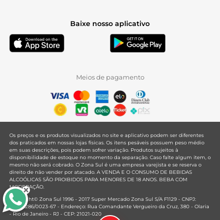
Baixe nosso aplicativo
Meios de pagamento
Os preços e os produtos visualizados no site e aplicativo podem ser diferentes
dos praticados em nossas lojas físicas. Os itens pesáveis possuem peso médio
em suas descrições, pois podem sofrer variação. Produtos sujeitos à
disponibilidade de estoque no momento da separação. Caso falte algum item, o
mesmo não será cobrado. O Zona Sul é uma empresa varejista e se reserva o
direito de não vender por atacado. A VENDA E O CONSUMO DE BEBIDAS
ALCOÓLICAS SÃO PROIBIDOS PARA MENORES DE 18 ANOS. BEBA COM
MODERAÇÃO.
Copyright© Zona Sul 1996 - 2017 Super Mercado Zona Sul S/A F1129 - CNPJ:
33.381.286/0023-67 - Endereço: Rua Comandante Vergueiro da Cruz, 380 - Olaria
- Rio de Janeiro - RJ - CEP: 21021-020