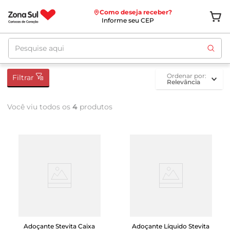
Como deseja receber?
Informe seu CEP
Pesquise aqui
ordenar por
Filtrar
Relevância
Você viu todos os
4
produtos
Adoçante Stevita Caixa
Adoçante Líquido Stevita