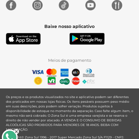
Baixe nosso aplicativo
Meios de pagamento
Os preços e os produtos visualizados no site e aplicativo podem ser diferentes
dos praticados em nossas lojas físicas. Os itens pesáveis possuem peso médio
em suas descrições, pois podem sofrer variação. Produtos sujeitos à
disponibilidade de estoque no momento da separação. Caso falte algum item, o
mesmo não será cobrado. O Zona Sul é uma empresa varejista e se reserva o
direito de não vender por atacado. A VENDA E O CONSUMO DE BEBIDAS
ALCOÓLICAS SÃO PROIBIDOS PARA MENORES DE 18 ANOS. BEBA COM
MODERAÇÃO.
Copyright© Zona Sul 1996 - 2017 Super Mercado Zona Sul S/A F1129 - CNPJ: