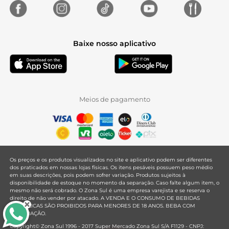
Baixe nosso aplicativo
Meios de pagamento
Os preços e os produtos visualizados no site e aplicativo podem ser diferentes
dos praticados em nossas lojas físicas. Os itens pesáveis possuem peso médio
em suas descrições, pois podem sofrer variação. Produtos sujeitos à
disponibilidade de estoque no momento da separação. Caso falte algum item, o
mesmo não será cobrado. O Zona Sul é uma empresa varejista e se reserva o
direito de não vender por atacado. A VENDA E O CONSUMO DE BEBIDAS
ALCOÓLICAS SÃO PROIBIDOS PARA MENORES DE 18 ANOS. BEBA COM
MODERAÇÃO.
Copyright© Zona Sul 1996 - 2017 Super Mercado Zona Sul S/A F1129 - CNPJ: