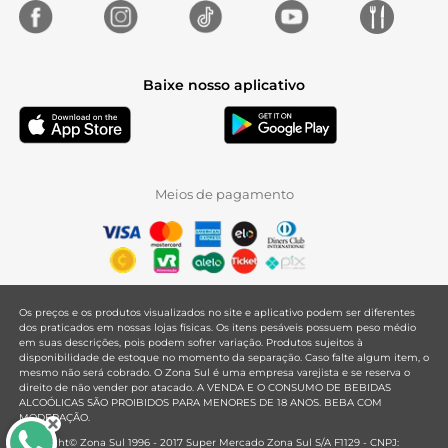
Baixe nosso aplicativo
Meios de pagamento
Os preços e os produtos visualizados no site e aplicativo podem ser diferentes
dos praticados em nossas lojas físicas. Os itens pesáveis possuem peso médio
em suas descrições, pois podem sofrer variação. Produtos sujeitos à
disponibilidade de estoque no momento da separação. Caso falte algum item, o
mesmo não será cobrado. O Zona Sul é uma empresa varejista e se reserva o
direito de não vender por atacado. A VENDA E O CONSUMO DE BEBIDAS
ALCOÓLICAS SÃO PROIBIDOS PARA MENORES DE 18 ANOS. BEBA COM
MODERAÇÃO.
Copyright© Zona Sul 1996 - 2017 Super Mercado Zona Sul S/A F1129 - CNPJ: