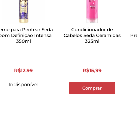
eme para Pentear Seda
Condicionador de
oom Definição Intensa
Cabelos Seda Ceramidas
Pr
350ml
325ml
R$
12
,
99
R$
15
,
99
Indisponível
Comprar