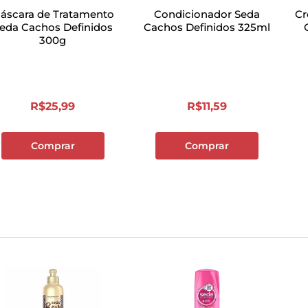
áscara de Tratamento
Condicionador Seda
Cr
eda Cachos Definidos
Cachos Definidos 325ml
300g
R$
25
,
99
R$
11
,
59
Comprar
Comprar