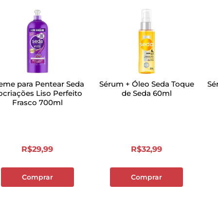
eme para Pentear Seda
Sérum + Óleo Seda Toque
Sé
criações Liso Perfeito
de Seda 60ml
Frasco 700ml
R$
29
,
99
R$
32
,
99
Comprar
Comprar