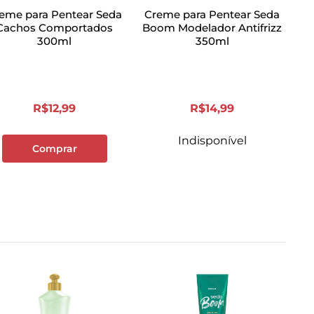
eme para Pentear Seda
Creme para Pentear Seda
Cachos Comportados
Boom Modelador Antifrizz
300ml
350ml
R$
12
,
99
R$
14
,
99
Indisponível
Comprar