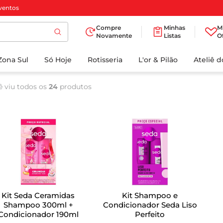
ventos
Compre
Minhas
M
Novamente
Listas
O
TERMOS MAIS
Zona Sul
Só Hoje
BUSCADOS
Rotisseria
L'or & Pilão
Ateliê 
1
º
cafe
ê viu todos os
24
produtos
2
º
iogurte
3
º
papel higienico
4
º
manteiga
5
º
azeite
6
º
detergente
7
º
leite
Kit Seda Ceramidas
Kit Shampoo e
8
º
biscoito
Shampoo 300ml +
Condicionador Seda Liso
Condicionador 190ml
Perfeito
9
º
chocolate