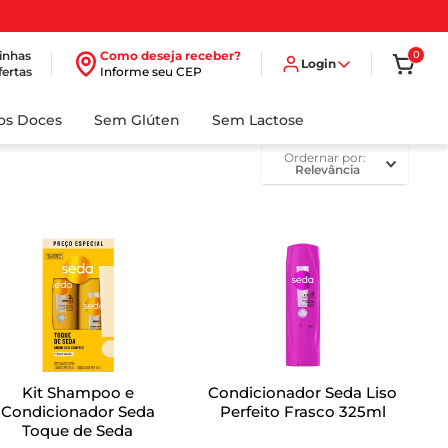
inhas
Como deseja receber?
0
Login
fertas
Informe seu CEP
dos Doces
Sem Glúten
Sem Lactose
ordernar por
Relevância
Kit Shampoo e
Condicionador Seda Liso
Condicionador Seda
Perfeito Frasco 325ml
Toque de Seda