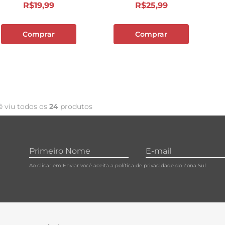
R$
19
,
99
R$
25
,
99
Comprar
Comprar
ê viu todos os
24
produtos
Ao clicar em Enviar você aceita a
política de privacidade do Zona Sul