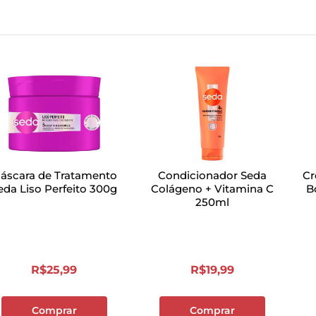
áscara de Tratamento
Condicionador Seda
Cr
eda Liso Perfeito 300g
Colágeno + Vitamina C
B
250ml
R$
25
,
99
R$
19
,
99
Comprar
Comprar