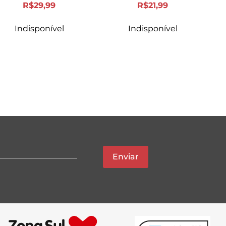
R$
29
,
99
R$
21
,
99
Indisponível
Indisponível
Enviar