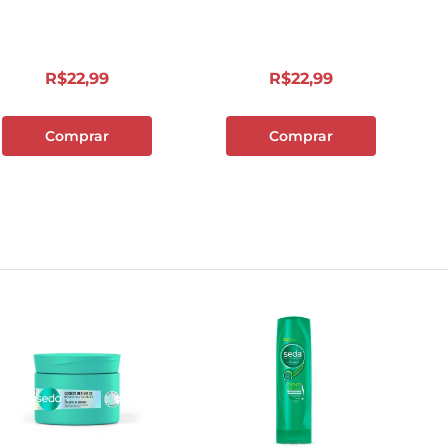
10
º
carne moida
R$
22
,
99
R$
22
,
99
Comprar
Comprar