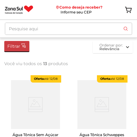
Como deseja receber?
Informe seu CEP
Pesquise aqui
ordenar por
Filtrar
Relevância
Você viu todos os
13
produtos
Oferta
até
12/08
Oferta
até
12/08
Água Tônica Sem Açúcar
Água Tônica Schweppes