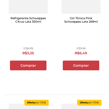
Refrigerante Schweppes
Gin Tônica Pink
Citrus Lata 350ml
Schweppes Lata 269ml
R$
3
,
79
R$
7
,
19
R$
3
,
25
R$
6
,
49
Comprar
Comprar
Oferta
até
17/08
Oferta
até
17/08