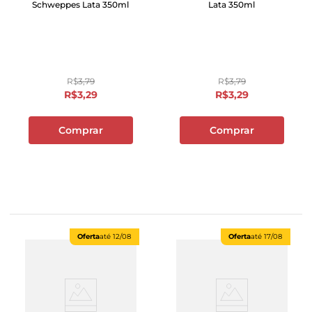
Schweppes Lata 350ml
Lata 350ml
R$
3
,
79
R$
3
,
79
R$
3
,
29
R$
3
,
29
Comprar
Comprar
Oferta
até
12/08
Oferta
até
17/08