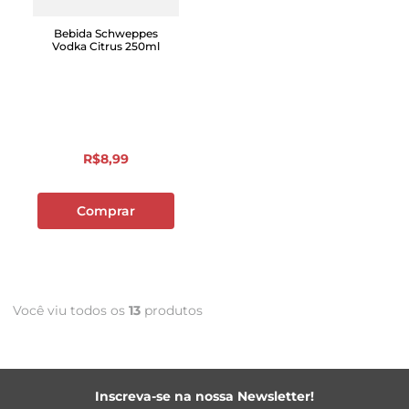
Bebida Schweppes
Vodka Citrus 250ml
R$
8
,
99
Comprar
Você viu todos os
13
produtos
Inscreva-se na nossa Newsletter!