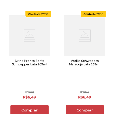
Oferta
até
17/08
Oferta
até
17/08
Drink Pronto Spritz
Vodka Schweppes
Schweppes Lata 269ml
Maracujá Lata 269ml
R$
7
,
19
R$
7
,
19
R$
6
,
49
R$
6
,
49
Comprar
Comprar