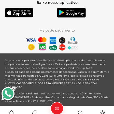
Baixe nosso aplicativo
Meios de pagamento
Os preços e os produtos visualizados no site e aplicativo podem ser diferentes
dos praticados em nossas lojas físicas. Os itens pesáveis possuem peso médio
em suas descrições, pois podem sofrer variação. Produtos sujeitos à
disponibilidade de estoque no momento da separação. Caso falte algum item, o
mesmo não será cobrado. O Zona Sul é uma empresa varejista e se reserva o
direito de não vender por atacado. A VENDA E O CONSUMO DE BEBIDAS
ALCOÓLICAS SÃO PROIBIDOS PARA MENORES DE 18 ANOS. BEBA COM
MODERAÇÃO.
Copyright© Zona Sul 1996 - 2017 Super Mercado Zona Sul S/A F1129 - CNPJ:
33.381.286/0023-67 - Endereço: Rua Comandante Vergueiro da Cruz, 380 - Olaria
- Rio de Janeiro - RJ - CEP: 21021-020
Mantido por