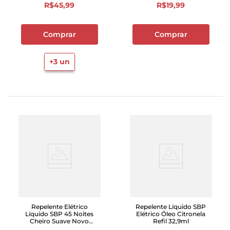
R$
45
,
99
R$
19
,
99
Comprar
Comprar
+
3
un
Repelente Elétrico
Repelente Líquido SBP
Líquido SBP 45 Noites
Elétrico Óleo Citronela
Cheiro Suave Novo
Refil 32,9ml
Aparelho + Refil