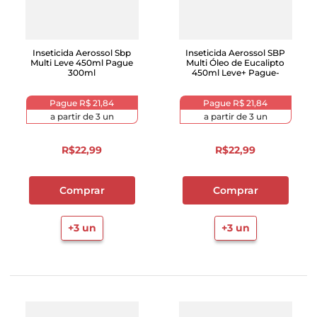
Inseticida Aerossol Sbp
Inseticida Aerossol SBP
Multi Leve 450ml Pague
Multi Óleo de Eucalipto
300ml
450ml Leve+ Pague-
Pague
R$ 21,84
Pague
R$ 21,84
a partir de
3
un
a partir de
3
un
R$
22
,
99
R$
22
,
99
Comprar
Comprar
+
3
un
+
3
un