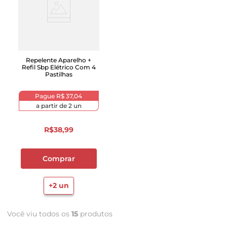
Repelente Aparelho +
Refil Sbp Elétrico Com 4
Pastilhas
Pague
R$ 37,04
a partir de
2
un
R$
38
,
99
Comprar
+
2
un
Você viu todos os
15
produtos