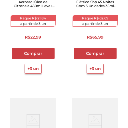
Aerossol Óleo de
Elétrico Sbp 45 Noites
Citronela 450ml Leve+
Com 3 Unidades 35ml
Pague-
Cada
Pague
R$ 21,84
Pague
R$ 62,69
a partir de
3
un
a partir de
3
un
R$
22
,
99
R$
65
,
99
Comprar
Comprar
+
3
un
+
3
un