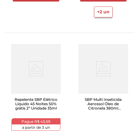
+
2
un
Repelente SBP Elétrico
SBP Multi Inseticida
Líquido 45 Noites 50%
Aerossol Óleo de
grátis 2ª Unidade 35ml
Citronela 380ml
Embalagem Econômica
Pague
R$ 43,69
a partir de
3
un