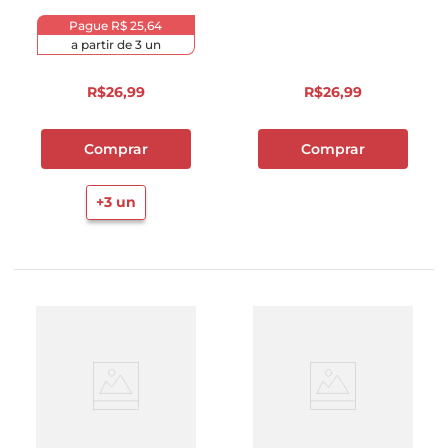
Pague
R$ 25,64
a partir de
3
un
R$
26
,
99
R$
26
,
99
Comprar
Comprar
+
3
un