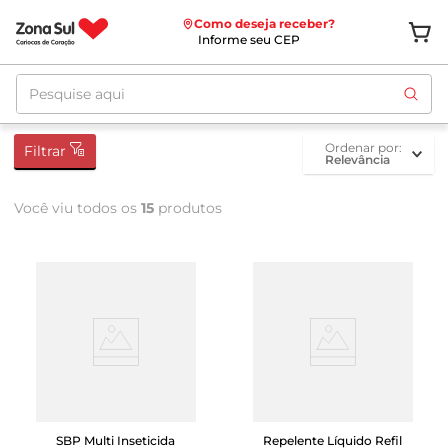
Como deseja receber?
Informe seu CEP
Pesquise aqui
ordenar por
Filtrar
Relevância
Você viu todos os
15
produtos
SBP Multi Inseticida
Repelente Líquido Refil