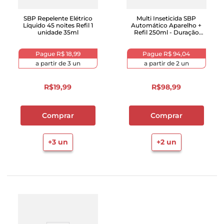
SBP Repelente Elétrico
Multi Inseticida SBP
Líquido 45 noites Refil 1
Automático Aparelho +
unidade 35ml
Refil 250ml - Duração
até 8 semanas
Pague
R$ 18,99
Pague
R$ 94,04
a partir de
3
un
a partir de
2
un
R$
19
,
99
R$
98
,
99
Comprar
Comprar
+
3
un
+
2
un