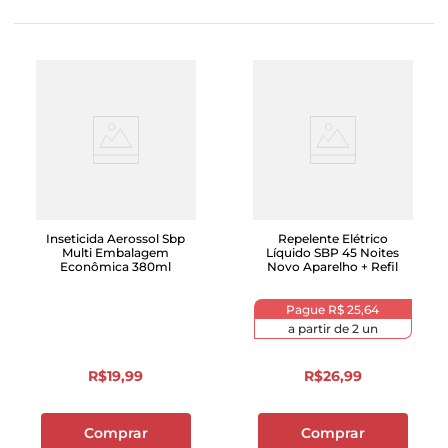
Inseticida Aerossol Sbp
Repelente Elétrico
Multi Embalagem
Líquido SBP 45 Noites
Econômica 380ml
Novo Aparelho + Refil
Pague
R$ 25,64
a partir de
2
un
R$
19
,
99
R$
26
,
99
Comprar
Comprar