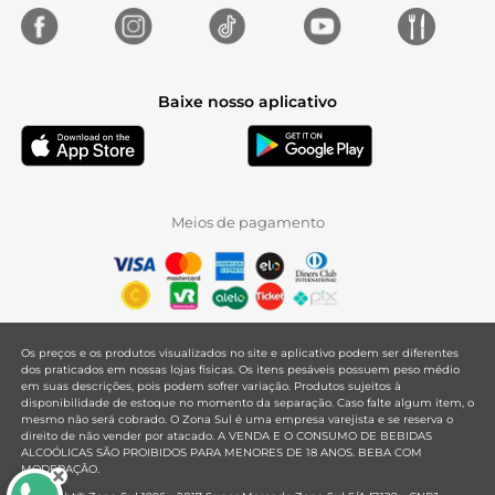
Baixe nosso aplicativo
Meios de pagamento
Os preços e os produtos visualizados no site e aplicativo podem ser diferentes
dos praticados em nossas lojas físicas. Os itens pesáveis possuem peso médio
em suas descrições, pois podem sofrer variação. Produtos sujeitos à
disponibilidade de estoque no momento da separação. Caso falte algum item, o
mesmo não será cobrado. O Zona Sul é uma empresa varejista e se reserva o
direito de não vender por atacado. A VENDA E O CONSUMO DE BEBIDAS
ALCOÓLICAS SÃO PROIBIDOS PARA MENORES DE 18 ANOS. BEBA COM
MODERAÇÃO.