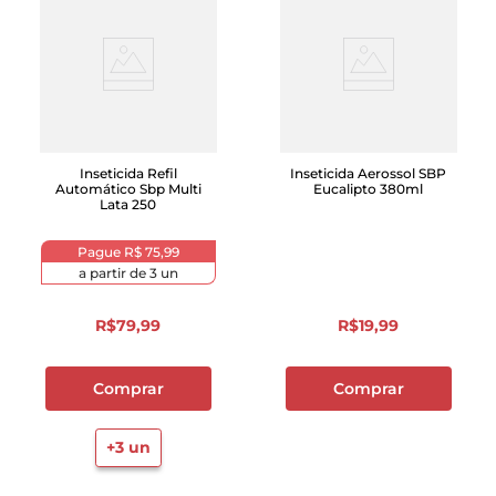
Inseticida Refil
Inseticida Aerossol SBP
Automático Sbp Multi
Eucalipto 380ml
Lata 250
Pague
R$ 75,99
a partir de
3
un
R$
79
,
99
R$
19
,
99
Comprar
Comprar
+
3
un