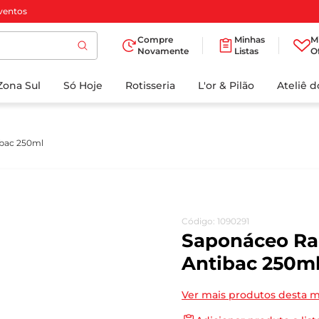
ventos
Compre
Minhas
M
Novamente
Listas
O
TERMOS MAIS
Zona Sul
Só Hoje
BUSCADOS
Rotisseria
L'or & Pilão
Ateliê 
1
º
cafe
2
º
papel higienico
bac 250ml
3
º
manteiga
4
º
iogurte
5
º
detergente
Código
:
1090291
6
º
azeite
Saponáceo R
7
º
leite
Antibac 250m
8
º
biscoito
Ver mais produtos desta 
9
º
chocolate