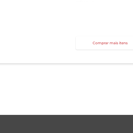
esfregue.
Atenção:
Remova o produto completam
Comprar mais itens