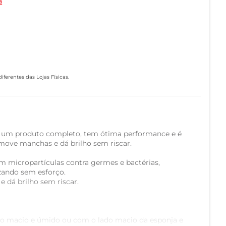
a
ferentes das Lojas Físicas.
 um produto completo, tem ótima performance e é
move manchas e dá brilho sem riscar.
 micropartículas contra germes e bactérias,
zando sem esforço.
 dá brilho sem riscar.
o macio e úmido ou com o lado macio da esponja e