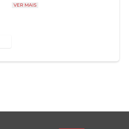
VER MAIS
ente. Não deixe-o secar na superfície a ser limpa.