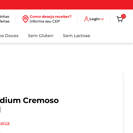
inhas
Como deseja receber?
0
Login
fertas
Informe seu CEP
dos Doces
Sem Glúten
Sem Lactose
adium Cremoso
l
marca