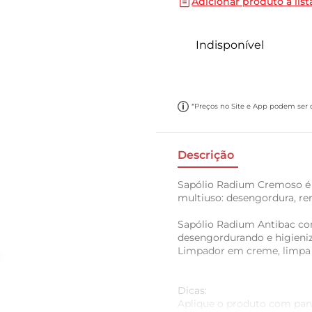
Adicionar produto a list
10
º
papel toalha
Indisponível
*Preços no Site e App podem ser di
Descrição
Sapólio Radium Cremoso é
multiuso: desengordura, re
Sapólio Radium Antibac com
desengordurando e higieni
Limpador em creme, limpa e
Dicas:
Aplique o produto com pan