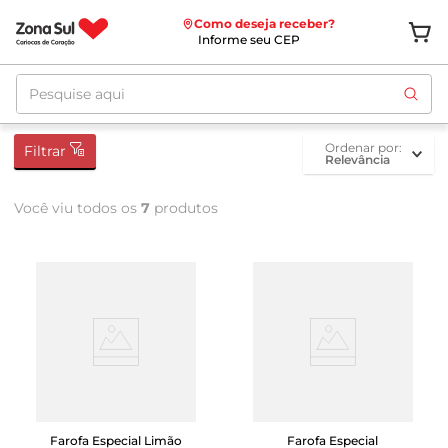
Como deseja receber?
Informe seu CEP
Pesquise aqui
ordenar por
Filtrar
Relevância
Você viu todos os
7
produtos
Farofa Especial Limão
Farofa Especial