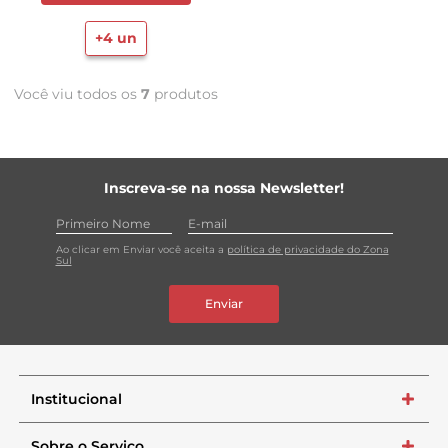
+
4
un
Você viu todos os
7
produtos
Inscreva-se na nossa Newsletter!
Ao clicar em Enviar você aceita a
política de privacidade do Zona
Sul
Enviar
Institucional
+
Sobre o Serviço