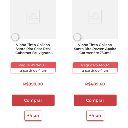
Vinho Tinto Chileno
Vinho Tinto Chileno
Santa Rita Casa Real
Santa Rita Pewen Apalta
Cabernet Sauvignon
Carmenère 750ml
750ml
Pague
R$ 949,05
Pague
R$ 465,12
a partir de
4
un
a partir de
4
un
R$
999
,
00
R$
489
,
60
Comprar
Comprar
+
4
un
+
4
un