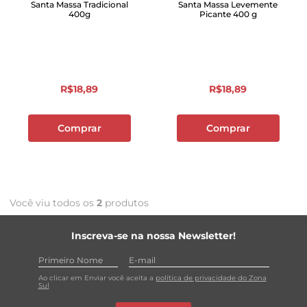
Santa Massa Tradicional
Santa Massa Levemente
400g
Picante 400 g
R$
18
,
89
R$
18
,
89
Comprar
Comprar
Você viu todos os
2
produtos
Inscreva-se na nossa Newsletter!
Ao clicar em Enviar você aceita a
política de privacidade do Zona
Sul