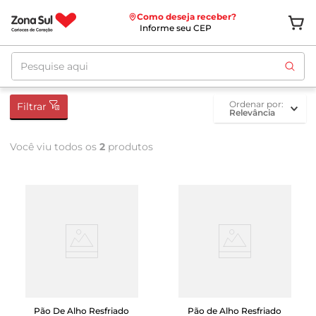
Como deseja receber?
Informe seu CEP
Pesquise aqui
ordenar por
Filtrar
Relevância
Você viu todos os
2
produtos
Pão De Alho Resfriado
Pão de Alho Resfriado