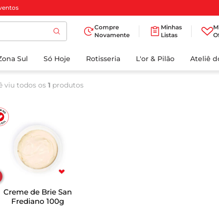
ventos
Compre
Minhas
M
Novamente
Listas
O
TERMOS MAIS
Zona Sul
Só Hoje
BUSCADOS
Rotisseria
L'or & Pilão
Ateliê 
1
º
cafe
ê viu todos os
1
produtos
2
º
iogurte
3
º
papel higienico
4
º
manteiga
5
º
azeite
6
º
detergente
7
º
leite
Creme de Brie San
8
º
biscoito
Frediano 100g
9
º
chocolate