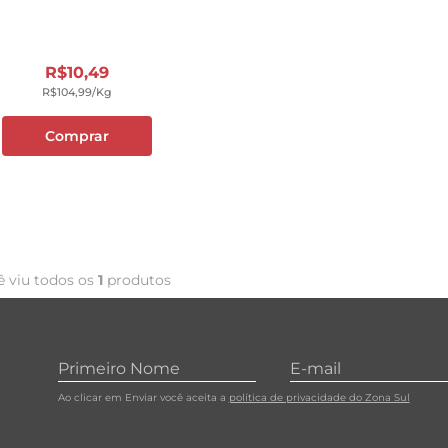
10
º
carne moida
R$
10
,
49
R$
104
,
99
/kg
Comprar
ê viu todos os
1
produtos
Ao clicar em Enviar você aceita a
política de privacidade do Zona Sul