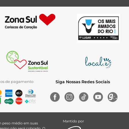
ios de pagamento
Siga Nossas Redes Sociais
Mantido por
uem peso médio em suas
 mesmo não será cobrado. O