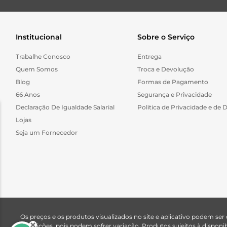
Institucional
Sobre o Serviço
Trabalhe Conosco
Entrega
Quem Somos
Troca e Devolução
Blog
Formas de Pagamento
66 Anos
Segurança e Privacidade
Declaração De Igualdade Salarial
Politica de Privacidade e de 
Lojas
Seja um Fornecedor
Os preços e os produtos visualizados no site e aplicativo podem ser
descrições, pois podem sofrer variação. Produtos sujeitos à dispo