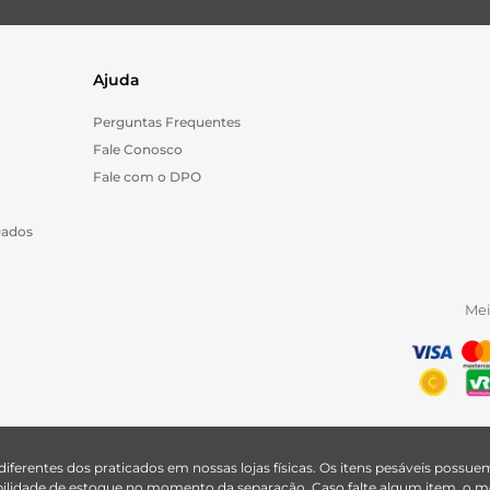
Ajuda
Perguntas Frequentes
Fale Conosco
Fale com o DPO
Dados
Me
 diferentes dos praticados em nossas lojas físicas. Os itens pesáveis poss
nibilidade de estoque no momento da separação. Caso falte algum item, o