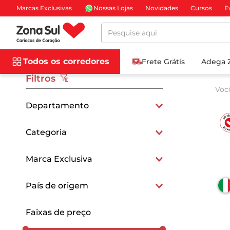
Marcas Exclusivas
Nossas Lojas
Novidades
Cursos
E
Pesquise aqui
Todos os corredores
Frete Grátis
Adega 
Filtros
Voc
Departamento
Frios e Laticínios
Categoria
Queijos Cremosos
Marca Exclusiva
Exclusivo
País de origem
Italianos
Faixas de preço