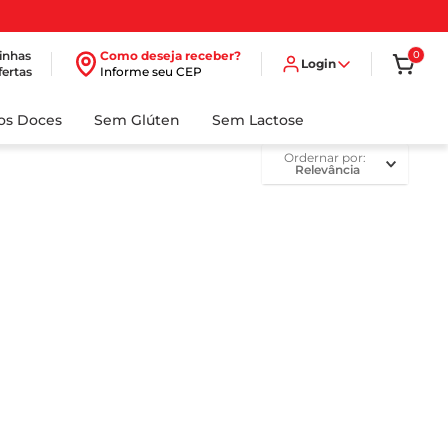
inhas
Como deseja receber?
0
Login
fertas
Informe seu CEP
dos Doces
Sem Glúten
Sem Lactose
ordernar por
Relevância