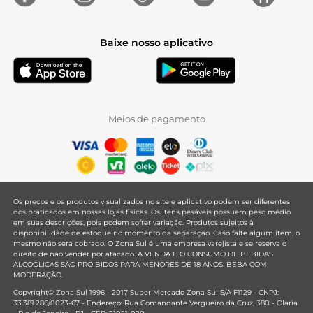
Baixe nosso aplicativo
Meios de pagamento
Os preços e os produtos visualizados no site e aplicativo podem ser diferentes
dos praticados em nossas lojas físicas. Os itens pesáveis possuem peso médio
em suas descrições, pois podem sofrer variação. Produtos sujeitos à
disponibilidade de estoque no momento da separação. Caso falte algum item, o
mesmo não será cobrado. O Zona Sul é uma empresa varejista e se reserva o
direito de não vender por atacado. A VENDA E O CONSUMO DE BEBIDAS
ALCOÓLICAS SÃO PROIBIDOS PARA MENORES DE 18 ANOS. BEBA COM
MODERAÇÃO.
Copyright© Zona Sul 1996 - 2017 Super Mercado Zona Sul S/A F1129 - CNPJ:
33.381.286/0023-67 - Endereço: Rua Comandante Vergueiro da Cruz, 380 - Olaria