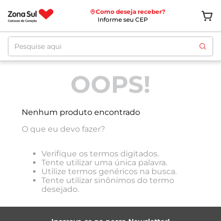
Como deseja receber?
Informe seu CEP
Pesquise aqui
ordenar por
Relevância
OOPS!
Nenhum produto encontrado
O que eu devo fazer?
Verifique os termos digitados.
Tente utilizar uma única palavra.
Utilize termos genéricos na busca.
Tente utilizar sinônimos do termo
desejado.