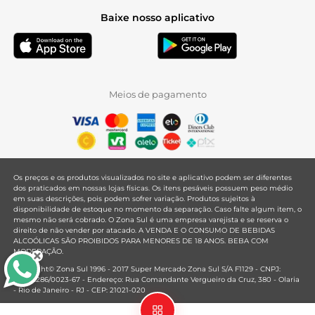
Baixe nosso aplicativo
Meios de pagamento
Os preços e os produtos visualizados no site e aplicativo podem ser diferentes
dos praticados em nossas lojas físicas. Os itens pesáveis possuem peso médio
em suas descrições, pois podem sofrer variação. Produtos sujeitos à
disponibilidade de estoque no momento da separação. Caso falte algum item, o
mesmo não será cobrado. O Zona Sul é uma empresa varejista e se reserva o
direito de não vender por atacado. A VENDA E O CONSUMO DE BEBIDAS
ALCOÓLICAS SÃO PROIBIDOS PARA MENORES DE 18 ANOS. BEBA COM
MODERAÇÃO.
Copyright© Zona Sul 1996 - 2017 Super Mercado Zona Sul S/A F1129 - CNPJ:
33.381.286/0023-67 - Endereço: Rua Comandante Vergueiro da Cruz, 380 - Olaria
- Rio de Janeiro - RJ - CEP: 21021-020
Mantido por