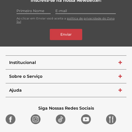
Inscreva-se na nossa Newsletter!
Ao clicar em Enviar você aceita a
política de privacidade do Zona
Sul
Enviar
Institucional
+
Sobre o Serviço
+
Ajuda
+
Siga Nossas Redes Sociais