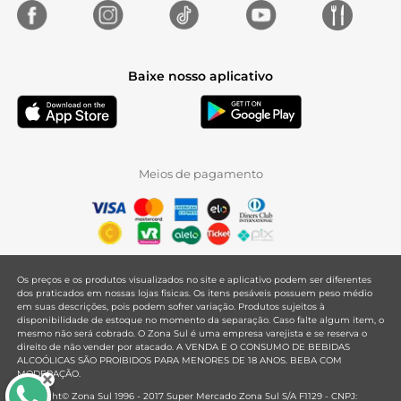
Baixe nosso aplicativo
Meios de pagamento
Os preços e os produtos visualizados no site e aplicativo podem ser diferentes
dos praticados em nossas lojas físicas. Os itens pesáveis possuem peso médio
em suas descrições, pois podem sofrer variação. Produtos sujeitos à
disponibilidade de estoque no momento da separação. Caso falte algum item, o
mesmo não será cobrado. O Zona Sul é uma empresa varejista e se reserva o
direito de não vender por atacado. A VENDA E O CONSUMO DE BEBIDAS
ALCOÓLICAS SÃO PROIBIDOS PARA MENORES DE 18 ANOS. BEBA COM
MODERAÇÃO.
Copyright© Zona Sul 1996 - 2017 Super Mercado Zona Sul S/A F1129 - CNPJ: