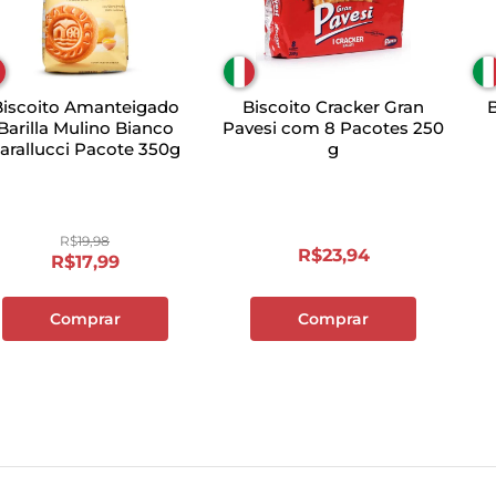
Biscoito Amanteigado
Biscoito Cracker Gran
B
Barilla Mulino Bianco
Pavesi com 8 Pacotes 250
Tarallucci Pacote 350g
g
R$
19
,
98
R$
23
,
94
R$
17
,
99
Comprar
Comprar