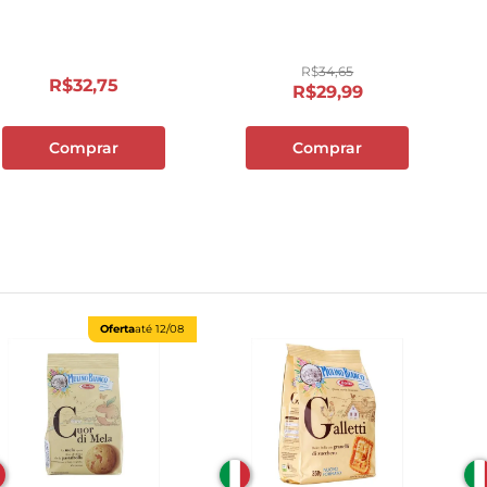
10
º
cebola
R$
34
,
65
R$
32
,
75
R$
29
,
99
Comprar
Comprar
Oferta
até
12/08