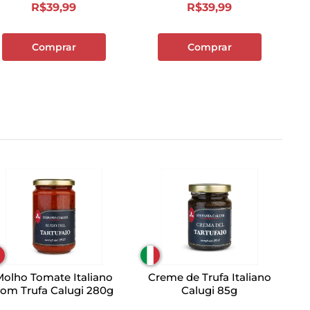
R$
39
,
99
R$
39
,
99
Comprar
Comprar
Molho Tomate Italiano
Creme de Trufa Italiano
om Trufa Calugi 280g
Calugi 85g