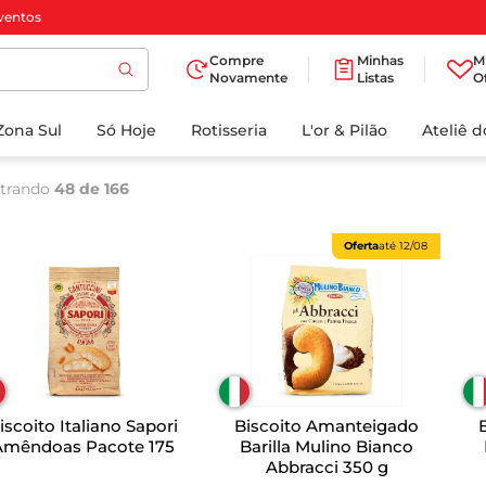
ventos
Compre
Minhas
M
Novamente
Listas
O
TERMOS MAIS
Zona Sul
Só Hoje
BUSCADOS
Rotisseria
L'or & Pilão
Ateliê 
1
º
cafe
trando
48 de 166
2
º
papel higienico
3
º
iogurte
Oferta
até
12/08
4
º
manteiga
5
º
azeite
6
º
biscoito
7
º
detergente
scoito Italiano Sapori
Biscoito Amanteigado
8
º
leite
Amêndoas Pacote 175
Barilla Mulino Bianco
Abbracci 350 g
9
º
chocolate