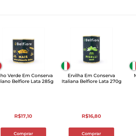
lho Verde Em Conserva
Ervilha Em Conserva
liano Belfiore Lata 285g
Italiana Belfiore Lata 270g
R$
17
,
10
R$
16
,
80
Comprar
Comprar