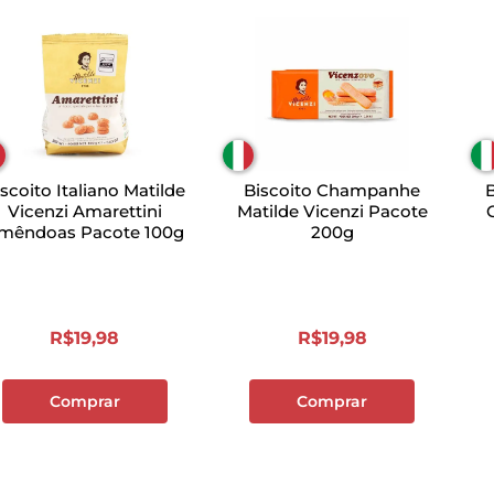
scoito Italiano Matilde
Biscoito Champanhe
B
Vicenzi Amarettini
Matilde Vicenzi Pacote
mêndoas Pacote 100g
200g
R$
19
,
98
R$
19
,
98
Comprar
Comprar