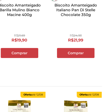
Biscoito Amanteigado
Biscoito Amanteigado
Barilla Mulino Bianco
Italiano Pan Di Stelle
Macine 400g
Chocolate 350g
R$
21
,
69
R$
24
,
93
R$
19
,
90
R$
21
,
99
Comprar
Comprar
Oferta
até
12/08
Oferta
até
12/08