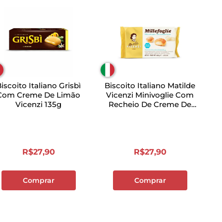
iscoito Italiano Grisbì
Biscoito Italiano Matilde
Com Creme De Limão
Vicenzi Minivoglie Com
Vicenzi 135g
Recheio De Creme De
Confeiteiro Pacote 225g
R$
27
,
90
R$
27
,
90
Comprar
Comprar