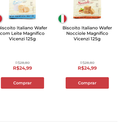
iscoito Italiano Wafer
Biscoito Italiano Wafer
com Leite Magnífico
Nocciole Magnífico
Vicenzi 125g
Vicenzi 125g
R$
28
,
80
R$
28
,
80
R$
24
,
99
R$
24
,
99
Comprar
Comprar