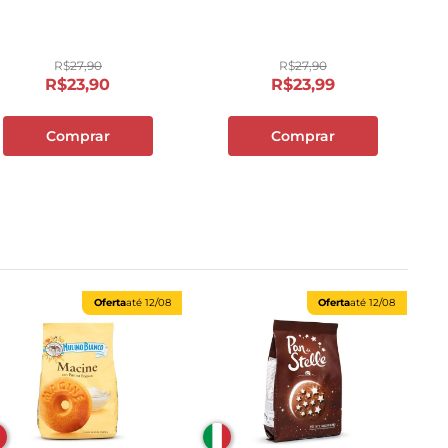
Recheio de Chocolate
Pacote 260 g
R$
27
,
90
R$
27
,
90
R$
23
,
90
R$
23
,
99
Comprar
Comprar
Oferta
até
12/08
Oferta
até
12/08