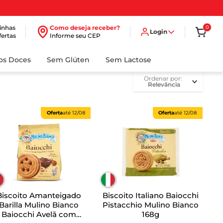
inhas
Como deseja receber?
0
Login
fertas
Informe seu CEP
dos Doces
Sem Glúten
Sem Lactose
ordenar por
Relevância
Oferta
até
12/08
Oferta
até
12/08
Biscoito Amanteigado
Biscoito Italiano Baiocchi
Barilla Mulino Bianco
Pistacchio Mulino Bianco
Baiocchi Avelã com
168g