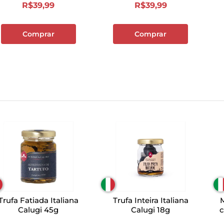
R$
39
,
99
R$
39
,
99
Comprar
Comprar
Trufa Fatiada Italiana
Trufa Inteira Italiana
Calugi 45g
Calugi 18g
c