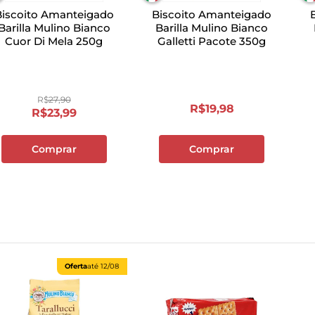
Biscoito Amanteigado
Biscoito Amanteigado
Barilla Mulino Bianco
Barilla Mulino Bianco
Cuor Di Mela 250g
Galletti Pacote 350g
R$
27
,
90
R$
19
,
98
R$
23
,
99
Comprar
Comprar
Oferta
até
12/08