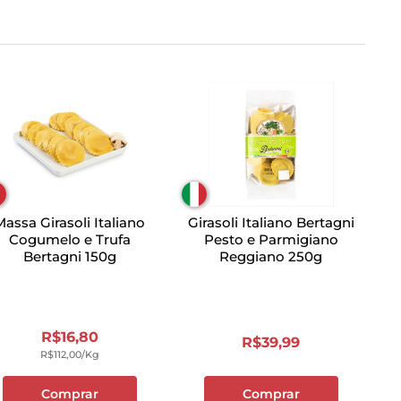
Massa Girasoli Italiano
Girasoli Italiano Bertagni
Cogumelo e Trufa
Pesto e Parmigiano
Bertagni 150g
Reggiano 250g
R$
16
,
80
R$
39
,
99
R$
112
,
00
/kg
Comprar
Comprar