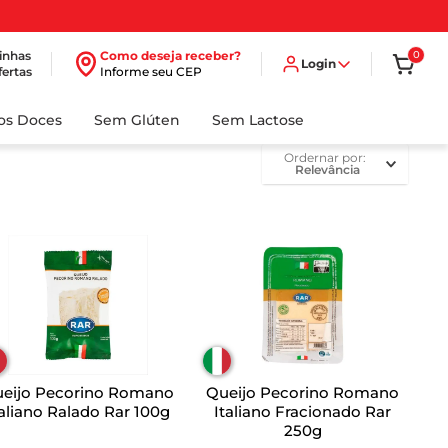
inhas
Como deseja receber?
0
Login
fertas
Informe seu CEP
dos Doces
Sem Glúten
Sem Lactose
ordernar por
Relevância
eijo Pecorino Romano
Queijo Pecorino Romano
taliano Ralado Rar 100g
Italiano Fracionado Rar
250g