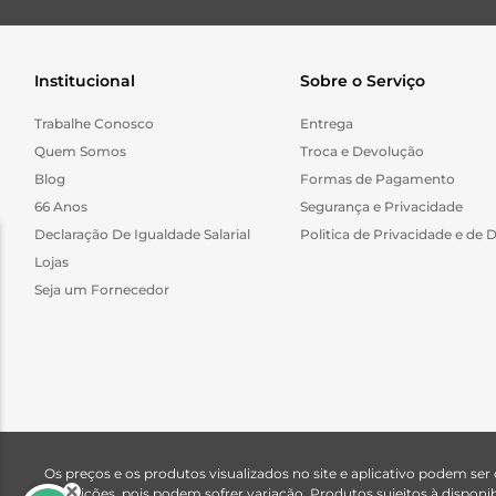
Institucional
Sobre o Serviço
Trabalhe Conosco
Entrega
Quem Somos
Troca e Devolução
Blog
Formas de Pagamento
66 Anos
Segurança e Privacidade
Declaração De Igualdade Salarial
Politica de Privacidade e de 
Lojas
Seja um Fornecedor
Os preços e os produtos visualizados no site e aplicativo podem ser
descrições, pois podem sofrer variação. Produtos sujeitos à dispo