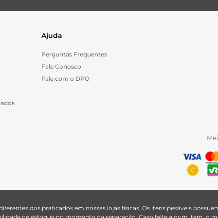
Ajuda
Perguntas Frequentes
Fale Conosco
Fale com o DPO
Dados
Me
 diferentes dos praticados em nossas lojas físicas. Os itens pesáveis poss
nibilidade de estoque no momento da separação. Caso falte algum item, o