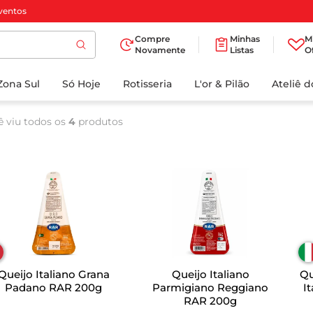
ventos
Compre
Minhas
M
Novamente
Listas
O
TERMOS MAIS
Zona Sul
Só Hoje
BUSCADOS
Rotisseria
L'or & Pilão
Ateliê 
1
º
cafe
ê viu todos os
4
produtos
2
º
papel higienico
3
º
iogurte
4
º
manteiga
5
º
azeite
6
º
biscoito
7
º
detergente
Queijo Italiano Grana
Queijo Italiano
Qu
8
º
leite
Padano RAR 200g
Parmigiano Reggiano
I
RAR 200g
9
º
chocolate