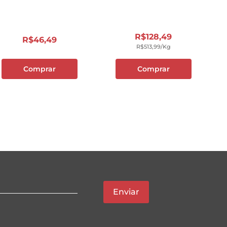
R$
128
,
49
R$
46
,
49
R$
513
,
99
/kg
Comprar
Comprar
Enviar