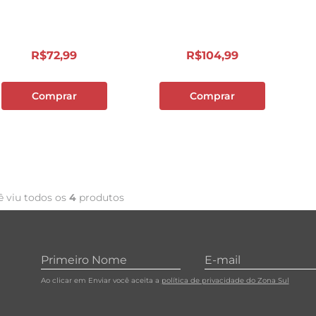
10
º
cebola
R$
72
,
99
R$
104
,
99
Comprar
Comprar
ê viu todos os
4
produtos
Ao clicar em Enviar você aceita a
política de privacidade do Zona Sul