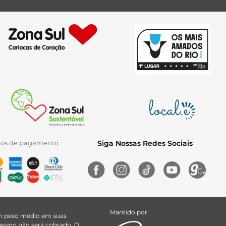
ios de pagamento
Siga Nossas Redes Sociais
Mantido por
uem peso médio em suas
 mesmo não será cobrado. O