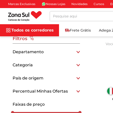
Marcas Exclusivas
Nossas Lojas
Novidades
Cursos
E
Pesquise aqui
Todos os corredores
Frete Grátis
Adega 
Filtros
Voc
Departamento
Frios e Laticínios
Categoria
Queijos Especiais
País de origem
Queijos de Ovelha
Italianos
Percentual Minhas Ofertas
15
Faixas de preço