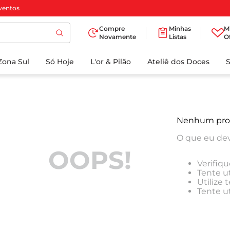
ventos
Compre
Minhas
M
Novamente
Listas
O
TERMOS MAIS
Zona Sul
Só Hoje
BUSCADOS
L'or & Pilão
Ateliê dos Doces
1
º
cafe
2
º
papel higienico
3
º
iogurte
Nenhum pro
4
º
manteiga
O que eu dev
5
º
detergente
OOPS!
Verifiqu
6
º
azeite
Tente ut
Utilize
7
º
biscoito
Tente u
8
º
leite
9
º
chocolate