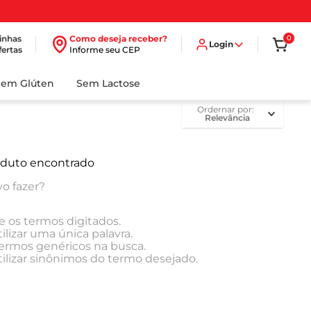
inhas
Como deseja receber?
0
Login
fertas
Informe seu CEP
Sem Glúten
Sem Lactose
ordernar por
Relevância
duto encontrado
o fazer?
e os termos digitados.
ilizar uma única palavra.
 termos genéricos na busca.
tilizar sinônimos do termo desejado.