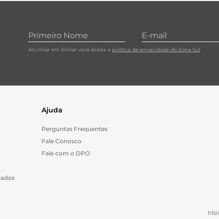
10
º
cebola
Ao clicar em Enviar você aceita a
política de privacidade do Zona Sul
Ajuda
Perguntas Frequentes
Fale Conosco
Fale com o DPO
Dados
Me