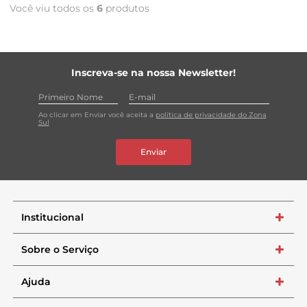
Você viu todos os
6
produtos
Inscreva-se na nossa Newsletter!
Ao clicar em Enviar você aceita a
política de privacidade do Zona
Sul
Enviar
Institucional
+
Sobre o Serviço
+
Ajuda
+