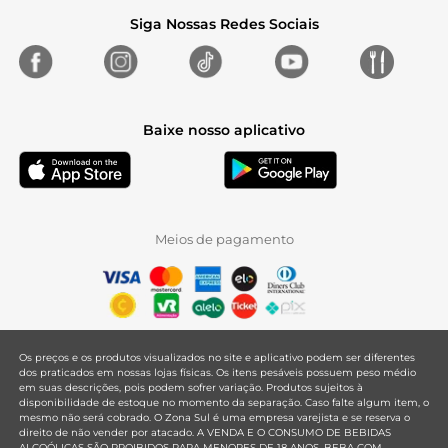
Siga Nossas Redes Sociais
Baixe nosso aplicativo
Meios de pagamento
Os preços e os produtos visualizados no site e aplicativo podem ser diferentes
dos praticados em nossas lojas físicas. Os itens pesáveis possuem peso médio
em suas descrições, pois podem sofrer variação. Produtos sujeitos à
disponibilidade de estoque no momento da separação. Caso falte algum item, o
mesmo não será cobrado. O Zona Sul é uma empresa varejista e se reserva o
direito de não vender por atacado. A VENDA E O CONSUMO DE BEBIDAS
ALCOÓLICAS SÃO PROIBIDOS PARA MENORES DE 18 ANOS. BEBA COM