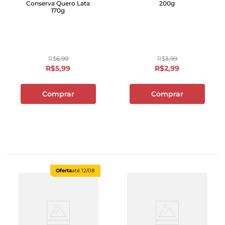
Conserva Quero Lata
200g
170g
R$
6
,
99
R$
3
,
99
R$
5
,
99
R$
2
,
99
Comprar
Comprar
Oferta
até
12/08