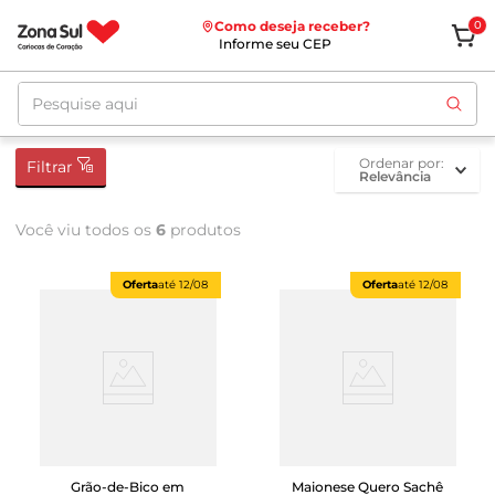
Como deseja receber?
0
Informe seu CEP
Pesquise aqui
ordenar por
Filtrar
Relevância
Você viu todos os
6
produtos
Oferta
até
12/08
Oferta
até
12/08
Grão-de-Bico em
Maionese Quero Sachê