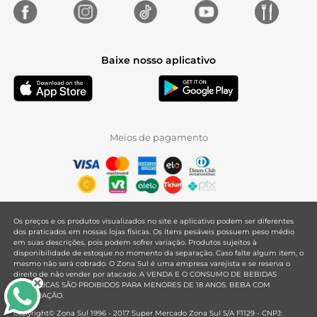
Baixe nosso aplicativo
Meios de pagamento
Os preços e os produtos visualizados no site e aplicativo podem ser diferentes
dos praticados em nossas lojas físicas. Os itens pesáveis possuem peso médio
em suas descrições, pois podem sofrer variação. Produtos sujeitos à
disponibilidade de estoque no momento da separação. Caso falte algum item, o
mesmo não será cobrado. O Zona Sul é uma empresa varejista e se reserva o
direito de não vender por atacado. A VENDA E O CONSUMO DE BEBIDAS
ALCOÓLICAS SÃO PROIBIDOS PARA MENORES DE 18 ANOS. BEBA COM
MODERAÇÃO.
Copyright© Zona Sul 1996 - 2017 Super Mercado Zona Sul S/A F1129 - CNPJ: