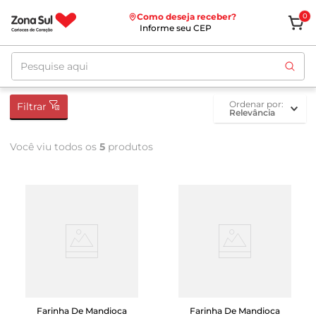
Como deseja receber?
0
Informe seu CEP
Pesquise aqui
ordenar por
Filtrar
Relevância
Você viu todos os
5
produtos
Farinha De Mandioca
Farinha De Mandioca