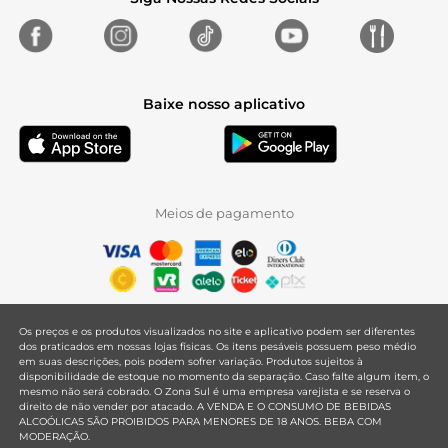
Baixe nosso aplicativo
Meios de pagamento
Os preços e os produtos visualizados no site e aplicativo podem ser diferentes
dos praticados em nossas lojas físicas. Os itens pesáveis possuem peso médio
em suas descrições, pois podem sofrer variação. Produtos sujeitos à
disponibilidade de estoque no momento da separação. Caso falte algum item, o
mesmo não será cobrado. O Zona Sul é uma empresa varejista e se reserva o
direito de não vender por atacado. A VENDA E O CONSUMO DE BEBIDAS
ALCOÓLICAS SÃO PROIBIDOS PARA MENORES DE 18 ANOS. BEBA COM
MODERAÇÃO.