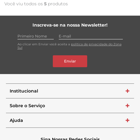
Você viu todos os
5
produtos
Inscreva-se na nossa Newsletter!
Ao clicar em Enviar você aceita a
política de privacidade do Zona
Sul
Enviar
Institucional
+
Sobre o Serviço
+
Ajuda
+
Siga Nossas Redes Sociais