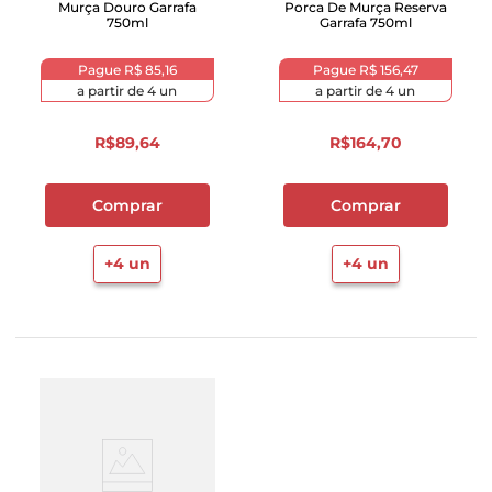
Murça Douro Garrafa
Porca De Murça Reserva
750ml
Garrafa 750ml
Pague
R$ 85,16
Pague
R$ 156,47
a partir de
4
un
a partir de
4
un
R$
89
,
64
R$
164
,
70
Comprar
Comprar
+
4
un
+
4
un