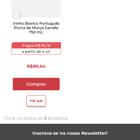
Vinho Branco Português
Porca de Murça Garrafa
750 mL
Pague
R$ 85,16
a partir de
4
un
R$
89
,
64
Comprar
+
4
un
Você viu todos os
3
produtos
Inscreva-se na nossa Newsletter!