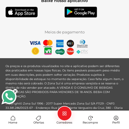
Baixe nosso aplicativo
Meios de pagamento
Os preços e os produtos visualizados no site e aplicativo podem ser diferentes
dos praticados em nossas lojas físicas. Os itens pesáveis possuem peso médio
em suas descrições, pois podem sofrer variação. Produtos sujeitos à
disponibilidade de estoque no momento da separação. Caso falte algum item, o
mesmo não será cobrado. O Zona Sul é uma empresa varejista e se reserva o
direito de não vender por atacado. A VENDA E O CONSUMO DE BEBIDAS
ALCOÓLICAS SÃO PROIBIDOS PARA MENORES DE 18 ANOS. BEBA COM
MODERAÇÃO.
Copyright© Zona Sul 1996 - 2017 Super Mercado Zona Sul S/A F1129 - CNPJ:
33.381.286/0023-67 - Endereço: Rua Comandante Vergueiro da Cruz, 380 - Olaria
- Rio de Janeiro - RJ - CEP: 21021-020
Mantido por
Home
Ofertas
Corredores
Recompre
Perfil