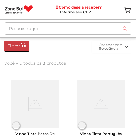
Como deseja receber?
Informe seu CEP
Pesquise aqui
ordenar por
Filtrar
Relevância
Você viu todos os
3
produtos
Vinho Tinto Porca De
Vinho Tinto Português