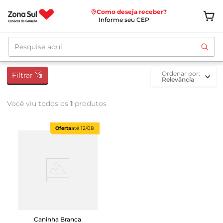
Como deseja receber?
Informe seu CEP
Pesquise aqui
ordenar por
Filtrar
Relevância
Você viu todos os
1
produtos
Oferta
até
12/08
Caninha Branca