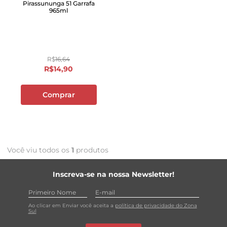
Pirassununga 51 Garrafa
965ml
R$
16
,
64
R$
14
,
90
Comprar
Você viu todos os
1
produtos
Inscreva-se na nossa Newsletter!
Ao clicar em Enviar você aceita a
política de privacidade do Zona
Sul