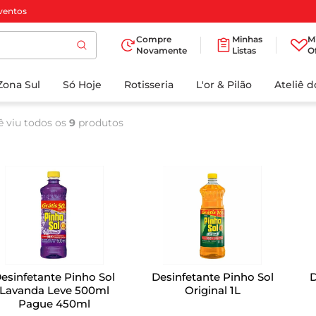
ventos
Compre
Minhas
M
Novamente
Listas
O
TERMOS MAIS
Zona Sul
Só Hoje
BUSCADOS
Rotisseria
L'or & Pilão
Ateliê 
1
º
cafe
ê viu todos os
9
produtos
2
º
papel higienico
3
º
iogurte
4
º
manteiga
5
º
azeite
6
º
biscoito
7
º
detergente
esinfetante Pinho Sol
Desinfetante Pinho Sol
D
8
º
leite
Lavanda Leve 500ml
Original 1L
Pague 450ml
9
º
chocolate