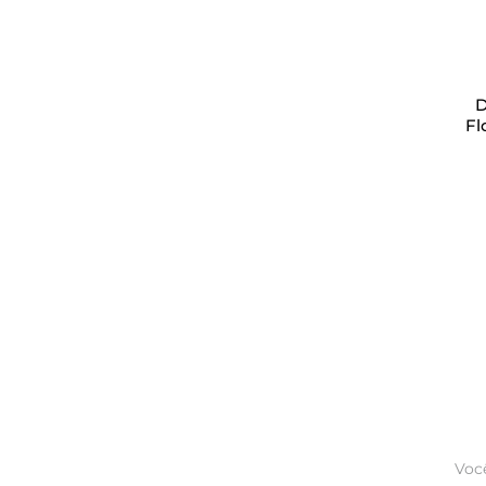
D
Fl
Voc