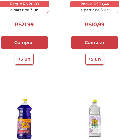
Pague
R$ 20,89
Pague
R$ 10,44
a partir de
3
un
a partir de
5
un
R$
21
,
99
R$
10
,
99
Comprar
Comprar
+
3
un
+
5
un