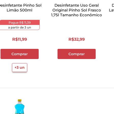
esinfetante Pinho Sol
Desinfetante Uso Geral
D
Limão 500ml
Original Pinho Sol Frasco
La
1,75l Tamanho Econômico
Pague
R$ 11,39
a partir de
3
un
R$
11
,
99
R$
32
,
99
Comprar
Comprar
+
3
un