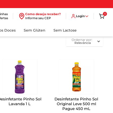
inhas
Como deseja receber?
0
Login
fertas
Informe seu CEP
dos Doces
Sem Glúten
Sem Lactose
ordernar por
Relevância
esinfetante Pinho Sol
Desinfetante Pinho Sol
Lavanda 1 L
Original Leve 500 ml
Pague 450 mL