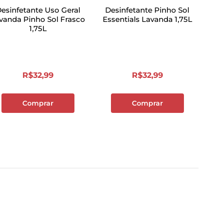
esinfetante Uso Geral
Desinfetante Pinho Sol
vanda Pinho Sol Frasco
Essentials Lavanda 1,75L
1,75L
R$
32
,
99
R$
32
,
99
Comprar
Comprar