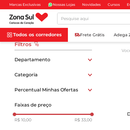
Marcas Exclusivas
Nossas Lojas
Novidades
Cursos
E
Pesquise aqui
Todos os corredores
Frete Grátis
Adega 
Filtros
Voc
Departamento
Limpeza
Categoria
Multiuso
Percentual Minhas Ofertas
Pisos e Superfícies
15
Faixas de preço
D
R$ 10,00
R$ 33,00