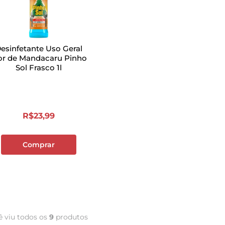
esinfetante Uso Geral
or de Mandacaru Pinho
Sol Frasco 1l
R$
23
,
99
Comprar
ê viu todos os
9
produtos