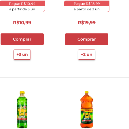
Pague
R$ 10,44
Pague
R$ 18,99
10
º
cebola
a partir de
3
un
a partir de
2
un
R$
10
,
99
R$
19
,
99
Comprar
Comprar
+
3
un
+
2
un