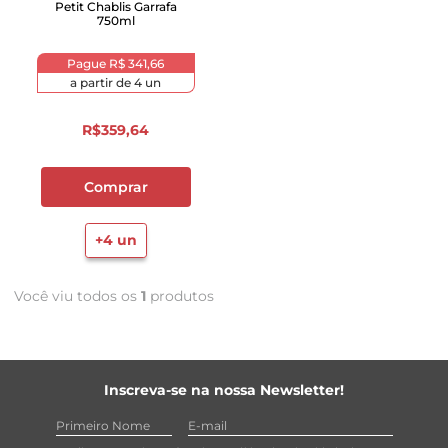
Petit Chablis Garrafa
750ml
Pague
R$ 341,66
a partir de
4
un
R$
359
,
64
Comprar
+
4
un
Você viu todos os
1
produtos
Inscreva-se na nossa Newsletter!