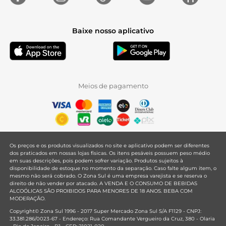
Baixe nosso aplicativo
Meios de pagamento
Os preços e os produtos visualizados no site e aplicativo podem ser diferentes
dos praticados em nossas lojas físicas. Os itens pesáveis possuem peso médio
em suas descrições, pois podem sofrer variação. Produtos sujeitos à
disponibilidade de estoque no momento da separação. Caso falte algum item, o
mesmo não será cobrado. O Zona Sul é uma empresa varejista e se reserva o
direito de não vender por atacado. A VENDA E O CONSUMO DE BEBIDAS
ALCOÓLICAS SÃO PROIBIDOS PARA MENORES DE 18 ANOS. BEBA COM
MODERAÇÃO.
Copyright© Zona Sul 1996 - 2017 Super Mercado Zona Sul S/A F1129 - CNPJ:
33.381.286/0023-67 - Endereço: Rua Comandante Vergueiro da Cruz, 380 - Olaria