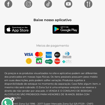
Baixe nosso aplicativo
Meios de pagamento
Os preços e os produtos visualizados no site e aplicativo podem ser diferentes
dos praticados em nossas lojas físicas. Os itens pesáveis possuem peso médio
em suas descrições, pois podem sofrer variação. Produtos sujeitos à
disponibilidade de estoque no momento da separação. Caso falte algum item, o
mesmo não será cobrado. O Zona Sul é uma empresa varejista e se reserva o
direito de não vender por atacado. A VENDA E O CONSUMO DE BEBIDAS
ALCOÓLICAS SÃO PROIBIDOS PARA MENORES DE 18 ANOS. BEBA COM
MODERAÇÃO.
Copyright© Zona Sul 1996 - 2017 Super Mercado Zona Sul S/A F1129 - CNPJ: