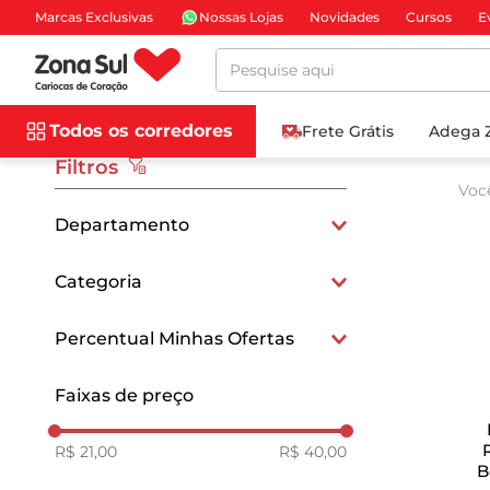
Marcas Exclusivas
Nossas Lojas
Novidades
Cursos
E
Pesquise aqui
Todos os corredores
Frete Grátis
Adega 
Filtros
Voc
Departamento
Limpeza
Categoria
Lavanderia
Percentual Minhas Ofertas
15
Faixas de preço
R$ 21,00
R$ 40,00
B