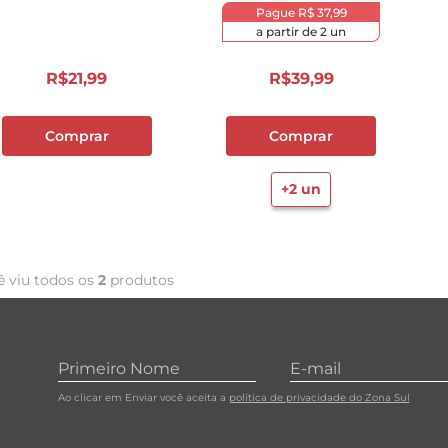
mbalagem Econômica
Pague
R$ 37,99
10
º
carne moida
a partir de
2
un
R$
21
,
99
R$
39
,
99
Comprar
Comprar
+
2
un
ê viu todos os
2
produtos
Ao clicar em Enviar você aceita a
política de privacidade do Zona Sul