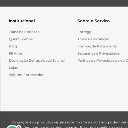
Institucional
Sobre o Serviço
Trabalhe Conosco
Entrega
Quem Somos
Troca e Devolução
Blog
Formas de Pagamento
66 Anos
Segurança e Privacidade
Declaração De Igualdade Salarial
Politica de Privacidade e de 
Lojas
Seja um Fornecedor
Os preços e os produtos visualizados no site e aplicativo podem ser
descrições, pois podem sofrer variação. Produtos sujeitos à dispo