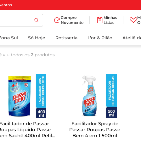
ventos
Compre
Minhas
M
Novamente
Listas
O
TERMOS MAIS
Zona Sul
Só Hoje
BUSCADOS
Rotisseria
L'or & Pilão
Ateliê 
1
º
cafe
ê viu todos os
2
produtos
2
º
iogurte
3
º
papel higienico
4
º
manteiga
5
º
azeite
6
º
detergente
7
º
leite
Facilitador de Passar
Facilitador Spray de
8
º
biscoito
Roupas Líquido Passe
Passar Roupas Passe
em Sachê 400ml Refil
Bem 4 em 1 500ml
9
º
chocolate