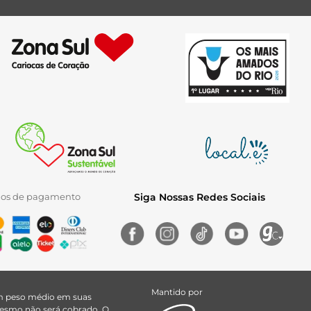
ios de pagamento
Siga Nossas Redes Sociais
Mantido por
uem peso médio em suas
 mesmo não será cobrado. O