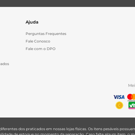
Ajuda
Perguntas Frequentes
Fale Conosco
Fale com o DPO
Dados
Me
 diferentes dos praticados em nossas lojas físicas. Os itens pesáveis poss
nibilidade de estoque no momento da separação. Caso falte algum item, o