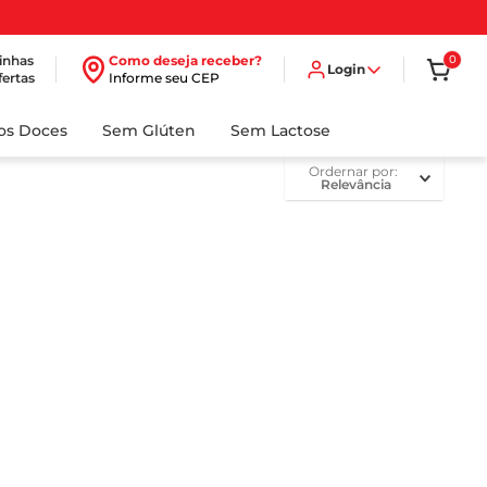
inhas
Como deseja receber?
0
Login
fertas
Informe seu CEP
dos Doces
Sem Glúten
Sem Lactose
ordernar por
Relevância