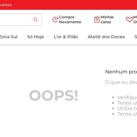
ventos
Compre
Minhas
M
Novamente
Listas
O
TERMOS MAIS
Zona Sul
Só Hoje
BUSCADOS
L'or & Pilão
Ateliê dos Doces
1
º
cafe
2
º
papel higienico
3
º
manteiga
Nenhum pro
4
º
iogurte
O que eu dev
5
º
detergente
OOPS!
Verifiqu
6
º
azeite
Tente ut
Utilize
7
º
leite
Tente u
8
º
biscoito
9
º
chocolate