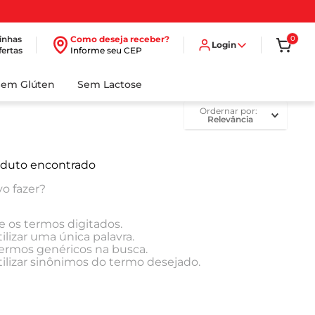
inhas
Como deseja receber?
0
Login
fertas
Informe seu CEP
Sem Glúten
Sem Lactose
ordernar por
Relevância
duto encontrado
o fazer?
e os termos digitados.
ilizar uma única palavra.
 termos genéricos na busca.
tilizar sinônimos do termo desejado.