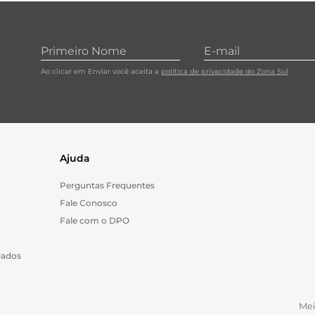
10
º
papel toalha
Ao clicar em Enviar você aceita a
política de privacidade do Zona Sul
Ajuda
Perguntas Frequentes
Fale Conosco
Fale com o DPO
Dados
Me