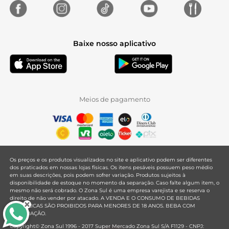
Baixe nosso aplicativo
Meios de pagamento
Os preços e os produtos visualizados no site e aplicativo podem ser diferentes
dos praticados em nossas lojas físicas. Os itens pesáveis possuem peso médio
em suas descrições, pois podem sofrer variação. Produtos sujeitos à
disponibilidade de estoque no momento da separação. Caso falte algum item, o
mesmo não será cobrado. O Zona Sul é uma empresa varejista e se reserva o
direito de não vender por atacado. A VENDA E O CONSUMO DE BEBIDAS
ALCOÓLICAS SÃO PROIBIDOS PARA MENORES DE 18 ANOS. BEBA COM
MODERAÇÃO.
Copyright© Zona Sul 1996 - 2017 Super Mercado Zona Sul S/A F1129 - CNPJ: