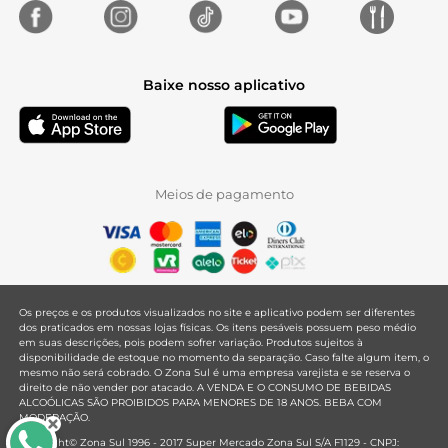
Baixe nosso aplicativo
Meios de pagamento
Os preços e os produtos visualizados no site e aplicativo podem ser diferentes
dos praticados em nossas lojas físicas. Os itens pesáveis possuem peso médio
em suas descrições, pois podem sofrer variação. Produtos sujeitos à
disponibilidade de estoque no momento da separação. Caso falte algum item, o
mesmo não será cobrado. O Zona Sul é uma empresa varejista e se reserva o
direito de não vender por atacado. A VENDA E O CONSUMO DE BEBIDAS
ALCOÓLICAS SÃO PROIBIDOS PARA MENORES DE 18 ANOS. BEBA COM
MODERAÇÃO.
Copyright© Zona Sul 1996 - 2017 Super Mercado Zona Sul S/A F1129 - CNPJ: