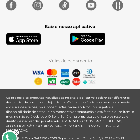
Baixe nosso aplicativo
Meios de pagamento
Os preços e os produtos visualizados no site e aplicativo podem ser diferentes
dos praticados em nossas lojas físicas. Os itens pesáveis possuem peso médio
em suas descrições, pois podem sofrer variação. Produtos sujeitos à
disponibilidade de estoque no momento da separação. Caso falte algum item, o
mesmo não será cobrado. O Zona Sul é uma empresa varejista e se reserva o
direito de não vender por atacado. A VENDA E O CONSUMO DE BEBIDAS
ALCOÓLICAS SÃO PROIBIDOS PARA MENORES DE 18 ANOS. BEBA COM
MODERAÇÃO.
Copyright© Zona Sul 1996 - 2017 Super Mercado Zona Sul S/A F1129 - CNPJ: