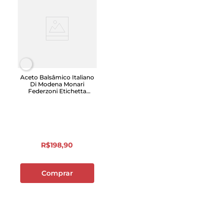
Aceto Balsâmico Italiano
Di Modena Monari
Federzoni Etichetta
Platino La Boníssima IGP
250ml
R$
198
,
90
Comprar