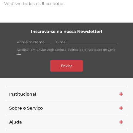
Você viu todos os
5
produtos
Inscreva-se na nossa Newsletter!
Ao clicar em Enviar você aceita a
política de privacidade do Zona
Sul
Enviar
Institucional
+
Sobre o Serviço
+
Ajuda
+