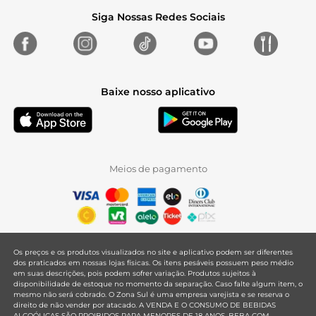
Siga Nossas Redes Sociais
Baixe nosso aplicativo
Meios de pagamento
Os preços e os produtos visualizados no site e aplicativo podem ser diferentes
dos praticados em nossas lojas físicas. Os itens pesáveis possuem peso médio
em suas descrições, pois podem sofrer variação. Produtos sujeitos à
disponibilidade de estoque no momento da separação. Caso falte algum item, o
mesmo não será cobrado. O Zona Sul é uma empresa varejista e se reserva o
direito de não vender por atacado. A VENDA E O CONSUMO DE BEBIDAS
ALCOÓLICAS SÃO PROIBIDOS PARA MENORES DE 18 ANOS. BEBA COM