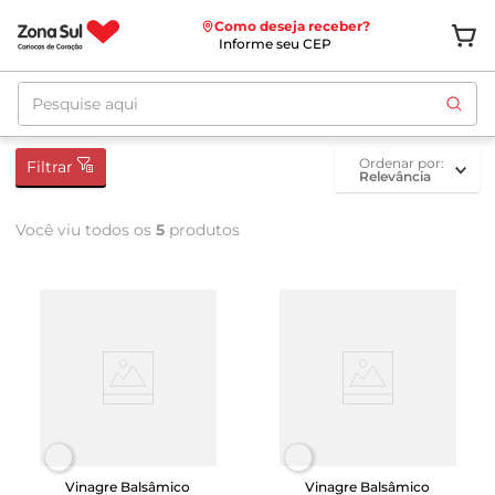
Como deseja receber?
Informe seu CEP
Pesquise aqui
ordenar por
Filtrar
Relevância
Você viu todos os
5
produtos
Vinagre Balsâmico
Vinagre Balsâmico