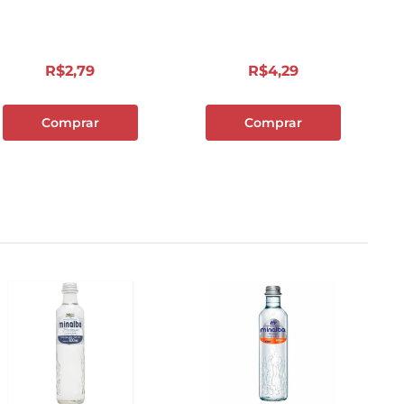
R$
2
,
79
R$
4
,
29
Comprar
Comprar