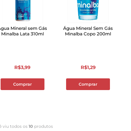
Água Mineral sem Gás
Água Mineral Sem Gás
Minalba Lata 310ml
Minalba Copo 200ml
R$
3
,
99
R$
1
,
29
Comprar
Comprar
ê viu todos os
10
produtos