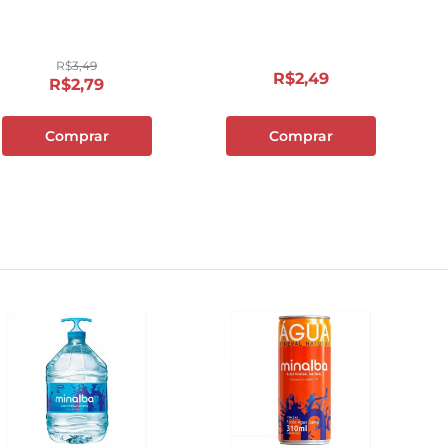
10
º
cebola
R$
3
,
49
R$
2
,
49
R$
2
,
79
Comprar
Comprar