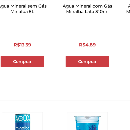
Água Mineral sem Gás
Água Mineral com Gás
Minalba 5L
Minalba Lata 310ml
M
R$
13
,
39
R$
4
,
89
Comprar
Comprar