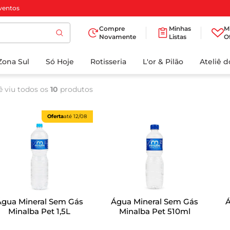
ventos
Compre
Minhas
M
Novamente
Listas
O
TERMOS MAIS
Zona Sul
Só Hoje
BUSCADOS
Rotisseria
L'or & Pilão
Ateliê 
1
º
cafe
ê viu todos os
10
produtos
2
º
papel higienico
3
º
iogurte
Oferta
até
12/08
4
º
manteiga
5
º
azeite
6
º
biscoito
7
º
detergente
Água Mineral Sem Gás
Água Mineral Sem Gás
8
º
leite
Minalba Pet 1,5L
Minalba Pet 510ml
9
º
chocolate