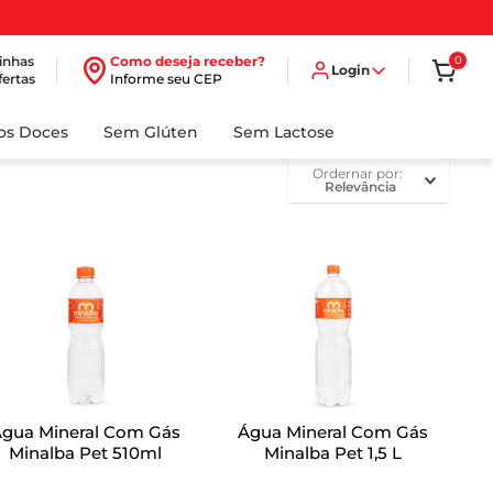
inhas
Como deseja receber?
0
Login
fertas
Informe seu CEP
dos Doces
Sem Glúten
Sem Lactose
ordernar por
Relevância
Água Mineral Com Gás
Água Mineral Com Gás
Minalba Pet 510ml
Minalba Pet 1,5 L