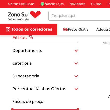
Marcas Exclusivas
Nossas Lojas
Novidades
Cursos
E
Pesquise aqui
Todos os corredores
Frete Grátis
Adega 
Filtros
Voc
Departamento
Bebidas
Categoria
Bebidas Não Alcoólicas
Subcategoria
Águas
Percentual Minhas Ofertas
15
Faixas de preço