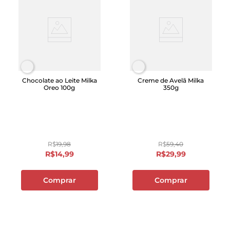
Chocolate ao Leite Milka
Creme de Avelã Milka
Oreo 100g
350g
R$
19
,
98
R$
59
,
40
R$
14
,
99
R$
29
,
99
Comprar
Comprar