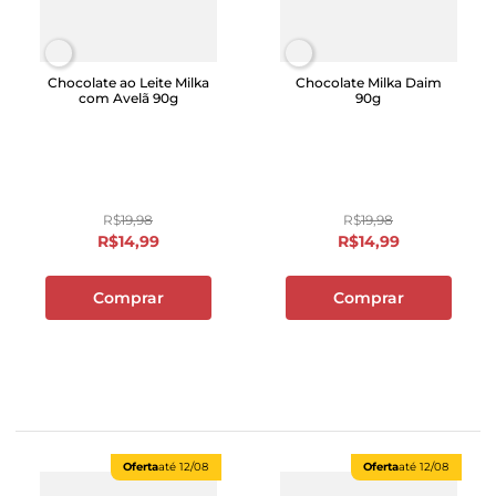
Chocolate ao Leite Milka
Chocolate Milka Daim
com Avelã 90g
90g
R$
19
,
98
R$
19
,
98
R$
14
,
99
R$
14
,
99
Comprar
Comprar
Oferta
até
12/08
Oferta
até
12/08