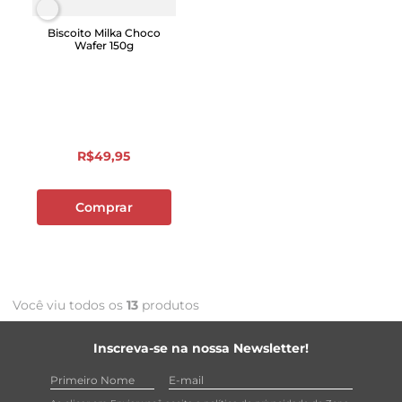
Biscoito Milka Choco
Wafer 150g
R$
49
,
95
Comprar
Você viu todos os
13
produtos
Inscreva-se na nossa Newsletter!