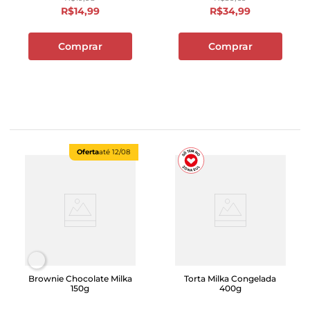
R$
14
,
99
R$
34
,
99
Comprar
Comprar
Oferta
até
12/08
Brownie Chocolate Milka
Torta Milka Congelada
150g
400g