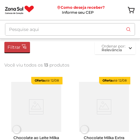
Como deseja receber?
Informe seu CEP
Pesquise aqui
ordenar por
Filtrar
Relevância
Você viu todos os
13
produtos
Oferta
até
12/08
Oferta
até
12/08
Chocolate ao Leite Milka
Chocolate Milka Extra