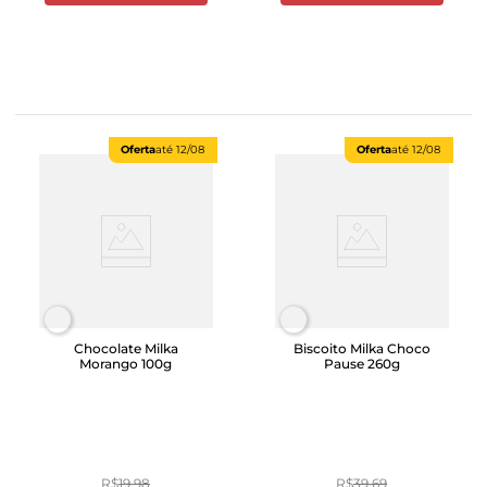
Oferta
até
12/08
Oferta
até
12/08
Chocolate Milka
Biscoito Milka Choco
Morango 100g
Pause 260g
R$
19
,
98
R$
39
,
69