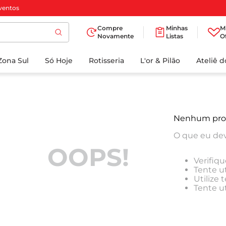
ventos
Compre
Minhas
M
Novamente
Listas
O
TERMOS MAIS
Zona Sul
Só Hoje
BUSCADOS
Rotisseria
L'or & Pilão
Ateliê 
1
º
cafe
2
º
iogurte
3
º
papel higienico
Nenhum pro
4
º
manteiga
O que eu dev
5
º
azeite
OOPS!
Verifiqu
6
º
detergente
Tente ut
Utilize
7
º
leite
Tente u
8
º
biscoito
9
º
chocolate