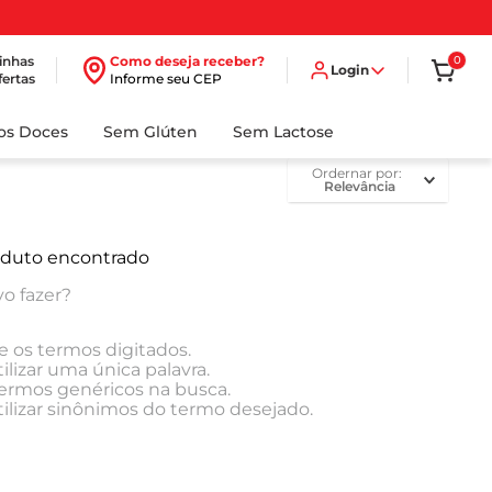
inhas
Como deseja receber?
0
Login
fertas
Informe seu CEP
dos Doces
Sem Glúten
Sem Lactose
ordernar por
Relevância
duto encontrado
o fazer?
e os termos digitados.
ilizar uma única palavra.
 termos genéricos na busca.
tilizar sinônimos do termo desejado.