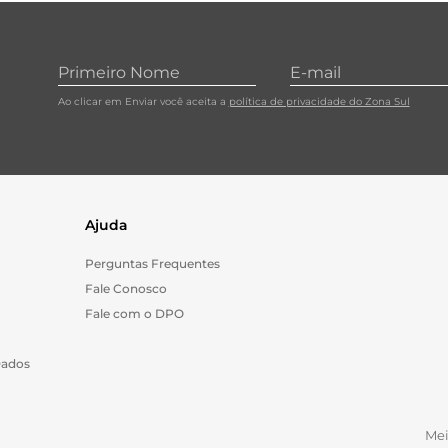
10
º
carne moida
Ao clicar em Enviar você aceita a
política de privacidade do Zona Sul
Ajuda
Perguntas Frequentes
Fale Conosco
Fale com o DPO
Dados
Me