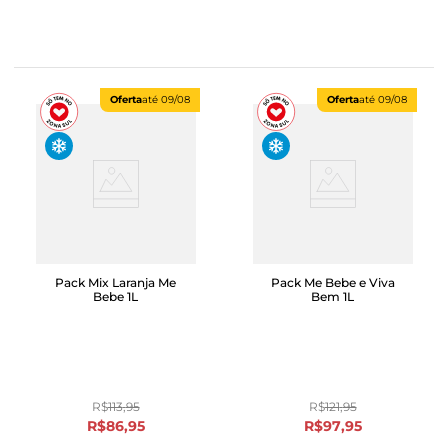
Oferta
até
09/08
Oferta
até
09/08
Pack Mix Laranja Me
Pack Me Bebe e Viva
Bebe 1L
Bem 1L
R$
113
,
95
R$
121
,
95
R$
86
,
95
R$
97
,
95