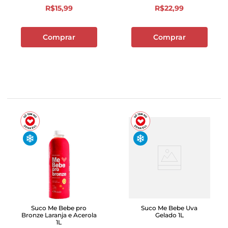
R$
15
,
99
R$
22
,
99
Comprar
Comprar
Suco Me Bebe pro
Suco Me Bebe Uva
Bronze Laranja e Acerola
Gelado 1L
1L