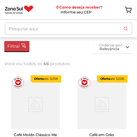
Como deseja receber?
Informe seu CEP
Pesquise aqui
ordenar por
Filtrar
Relevância
Você viu todos os
46
produtos
Oferta
até
12/08
Oferta
até
12/08
Café Moído Clássico Me
Café em Grão