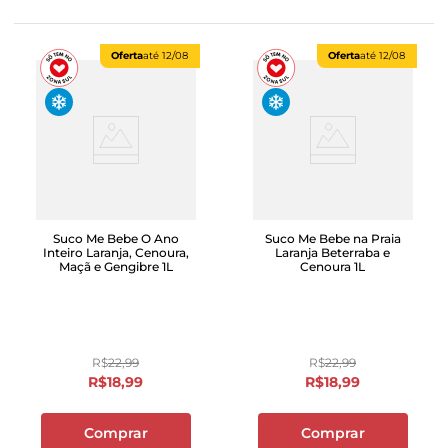
Oferta
até
12/08
Oferta
até
12/08
Suco Me Bebe O Ano
Suco Me Bebe na Praia
Inteiro Laranja, Cenoura,
Laranja Beterraba e
Maçã e Gengibre 1L
Cenoura 1L
R$
22
,
99
R$
22
,
99
R$
18
,
99
R$
18
,
99
Comprar
Comprar