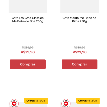
Café Em Grão Clássico
Café Moído Me Bebe na
Me Bebe de Boa 250g
Pilha 250g
R$
39
,
90
R$
39
,
90
R$
29
,
98
R$
29
,
98
Comprar
Comprar
Oferta
até
12/08
Oferta
até
12/08