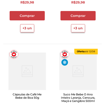
R$
29
,
98
R$
29
,
98
Comprar
Comprar
+
3
un
+
3
un
Oferta
até
12/08
Cápsulas de Café Me
Suco Me Bebe O Ano
Bebe de Boa 50g
Inteiro Laranja, Cenoura,
Maçã e Gengibre 500ml