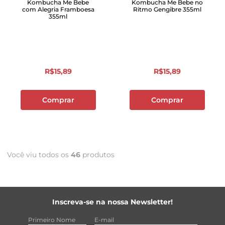
Kombucha Me Bebe
Kombucha Me Bebe no
com Alegria Framboesa
Ritmo Gengibre 355ml
355ml
R$
15
,
89
R$
15
,
89
Comprar
Comprar
Você viu todos os
46
produtos
Inscreva-se na nossa Newsletter!