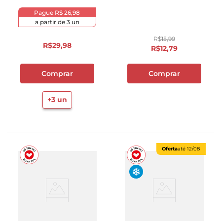
Pague
R$ 26,98
a partir de
3
un
R$
15
,
99
R$
29
,
98
R$
12
,
79
Comprar
Comprar
+
3
un
Oferta
até
12/08