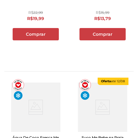
R$
22
,
99
R$
15
,
99
R$
19
,
99
R$
13
,
79
Comprar
Comprar
Oferta
até
12/08
Água De Coco Fresca Me
Suco Me Bebe na Praia