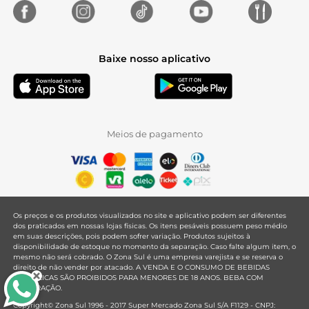
Baixe nosso aplicativo
Meios de pagamento
Os preços e os produtos visualizados no site e aplicativo podem ser diferentes
dos praticados em nossas lojas físicas. Os itens pesáveis possuem peso médio
em suas descrições, pois podem sofrer variação. Produtos sujeitos à
disponibilidade de estoque no momento da separação. Caso falte algum item, o
mesmo não será cobrado. O Zona Sul é uma empresa varejista e se reserva o
direito de não vender por atacado. A VENDA E O CONSUMO DE BEBIDAS
ALCOÓLICAS SÃO PROIBIDOS PARA MENORES DE 18 ANOS. BEBA COM
MODERAÇÃO.
Copyright© Zona Sul 1996 - 2017 Super Mercado Zona Sul S/A F1129 - CNPJ: