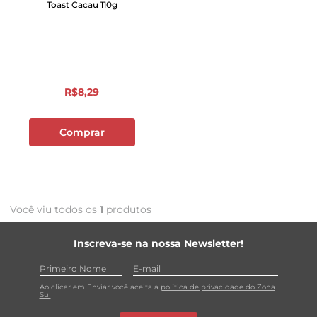
Toast Cacau 110g
R$
8
,
29
Comprar
Você viu todos os
1
produtos
Inscreva-se na nossa Newsletter!
Ao clicar em Enviar você aceita a
política de privacidade do Zona
Sul