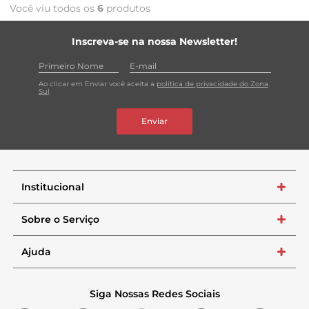
Você viu todos os
6
produtos
Inscreva-se na nossa Newsletter!
Ao clicar em Enviar você aceita a
política de privacidade do Zona
Sul
Enviar
Institucional
+
Sobre o Serviço
+
Ajuda
+
Siga Nossas Redes Sociais