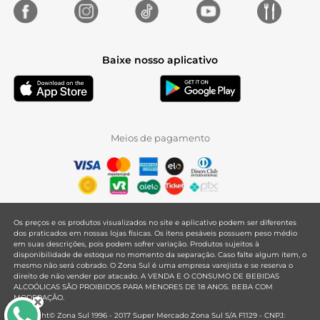
Baixe nosso aplicativo
Meios de pagamento
Os preços e os produtos visualizados no site e aplicativo podem ser diferentes
dos praticados em nossas lojas físicas. Os itens pesáveis possuem peso médio
em suas descrições, pois podem sofrer variação. Produtos sujeitos à
disponibilidade de estoque no momento da separação. Caso falte algum item, o
mesmo não será cobrado. O Zona Sul é uma empresa varejista e se reserva o
direito de não vender por atacado. A VENDA E O CONSUMO DE BEBIDAS
ALCOÓLICAS SÃO PROIBIDOS PARA MENORES DE 18 ANOS. BEBA COM
MODERAÇÃO.
Copyright© Zona Sul 1996 - 2017 Super Mercado Zona Sul S/A F1129 - CNPJ: