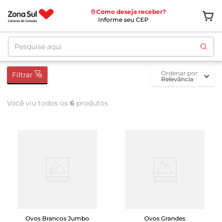
Como deseja receber?
Informe seu CEP
Pesquise aqui
ordenar por
Filtrar
Relevância
Você viu todos os
6
produtos
Ovos Brancos Jumbo
Ovos Grandes