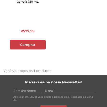
Garrafa 750 mL
R$
77
,
99
Comprar
Você viu todos os
1
produtos
Inscreva-se na nossa Newsletter!
Ao clicar em Enviar você aceita a
política de privacidade do Zona
Sul