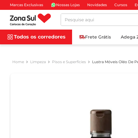
Marcas Exclusivas
Nossas Lojas
Novidades
Cursos
E
Pesquise aqui
Todos os corredores
Frete Grátis
Adega 
Limpeza
Pisos e Superfícies
Lustra Móveis Oléo De 