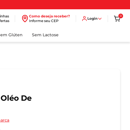
inhas
Como deseja receber?
0
Login
fertas
Informe seu CEP
Sem Glúten
Sem Lactose
 Oléo De
marca