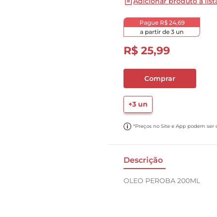
Adicionar produto a list
10
º
papel toalha
Pague
R$ 24,69
a partir de
3
un
R$
25
,
99
Comprar
+
3
un
*Preços no Site e App podem ser di
Descrição
OLEO PEROBA 200ML