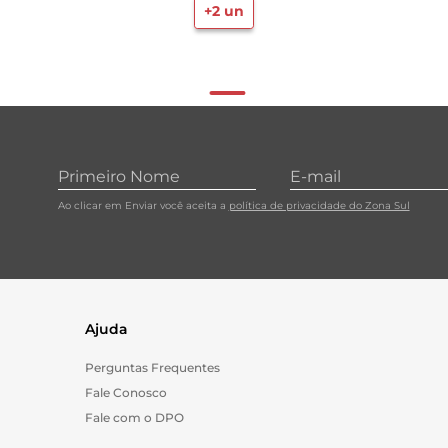
+
2
un
Ao clicar em Enviar você aceita a
política de privacidade do Zona Sul
Ajuda
Perguntas Frequentes
Fale Conosco
Fale com o DPO