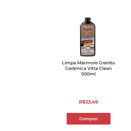
Limpa Mármore Granito
Cerâmica Vitta Clean
500ml
R$
33
,
49
Comprar