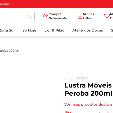
ventos
Compre
Minhas
M
Novamente
Listas
O
TERMOS MAIS
Zona Sul
Só Hoje
BUSCADOS
L'or & Pilão
Ateliê dos Doces
1
º
cafe
2
º
papel higienico
Peroba 200ml
3
º
manteiga
4
º
iogurte
5
º
detergente
Código
:
100870
6
º
azeite
Lustra Móveis
7
º
leite
Peroba 200ml
8
º
biscoito
Ver mais produtos desta 
9
º
chocolate