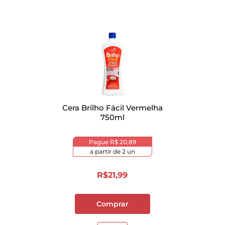
Cera Brilho Fácil Vermelha
750ml
Pague
R$ 20,89
a partir de
2
un
R$
21
,
99
Comprar