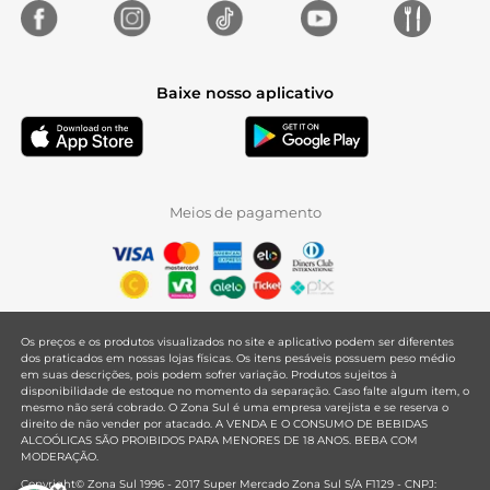
Baixe nosso aplicativo
Meios de pagamento
Os preços e os produtos visualizados no site e aplicativo podem ser diferentes
dos praticados em nossas lojas físicas. Os itens pesáveis possuem peso médio
em suas descrições, pois podem sofrer variação. Produtos sujeitos à
disponibilidade de estoque no momento da separação. Caso falte algum item, o
mesmo não será cobrado. O Zona Sul é uma empresa varejista e se reserva o
direito de não vender por atacado. A VENDA E O CONSUMO DE BEBIDAS
ALCOÓLICAS SÃO PROIBIDOS PARA MENORES DE 18 ANOS. BEBA COM
MODERAÇÃO.
Copyright© Zona Sul 1996 - 2017 Super Mercado Zona Sul S/A F1129 - CNPJ: