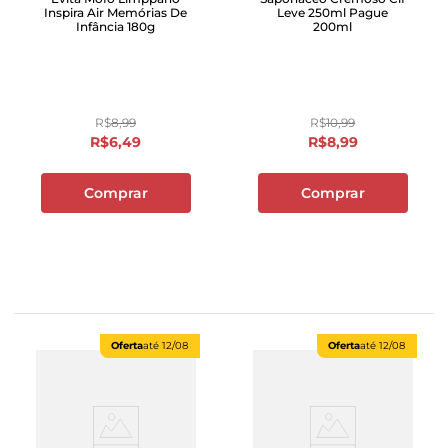
Inspira Air Memórias De
Leve 250ml Pague
Infância 180g
200ml
R$
8
,
99
R$
10
,
99
R$
6
,
49
R$
8
,
99
Comprar
Comprar
Oferta
até
12/08
Oferta
até
12/08