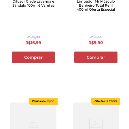
Difusor Glade Lavanda e
Limpador Mr Músculo
Sândalo 100ml 6 Varetas
Banheiro Total Refil
400ml Oferta Especial
R$
29
,
99
R$
15
,
99
R$
16
,
99
R$
9
,
90
Comprar
Comprar
Oferta
até
19/08
Oferta
até
19/08