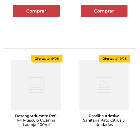
Comprar
Comprar
Oferta
até
19/08
Oferta
até
19/08
Desengordurante Refil
Pastilha Adesiva
Mr Musculo Cozinha
Sanitária Pato Citrus 3
Laranja 400ml
Unidades