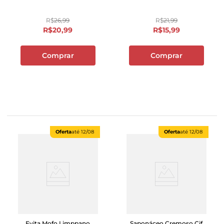
R$
26
,
99
R$
21
,
99
R$
20
,
99
R$
15
,
99
Comprar
Comprar
Oferta
até
12/08
Oferta
até
12/08
Evita Mofo Limppano
Saponáceo Cremoso Cif