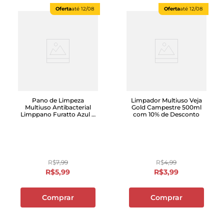
Oferta
até
12/08
Oferta
até
12/08
Pano de Limpeza
Limpador Multiuso Veja
Multiuso Antibacterial
Gold Campestre 500ml
Limppano Furatto Azul 5
com 10% de Desconto
Unidades
R$
7
,
99
R$
4
,
99
R$
5
,
99
R$
3
,
99
Comprar
Comprar