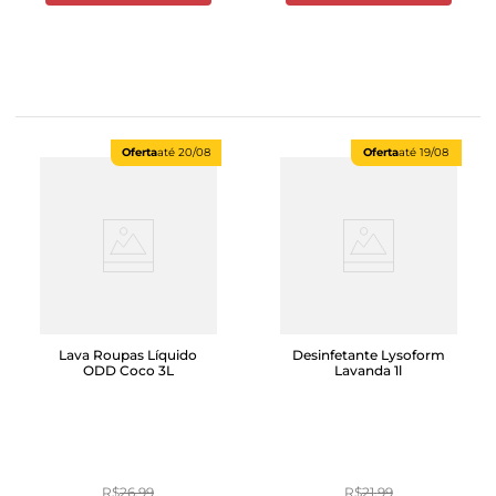
Oferta
até
20/08
Oferta
até
19/08
Lava Roupas Líquido
Desinfetante Lysoform
ODD Coco 3L
Lavanda 1l
R$
26
,
99
R$
21
,
99