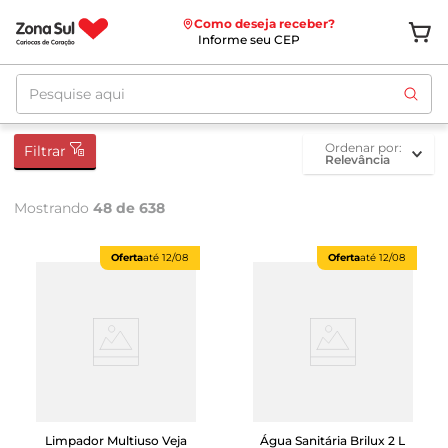
Como deseja receber?
Informe seu CEP
Pesquise aqui
ordenar por
Filtrar
Relevância
Mostrando
48 de 638
Oferta
até
12/08
Oferta
até
12/08
Limpador Multiuso Veja
Água Sanitária Brilux 2 L