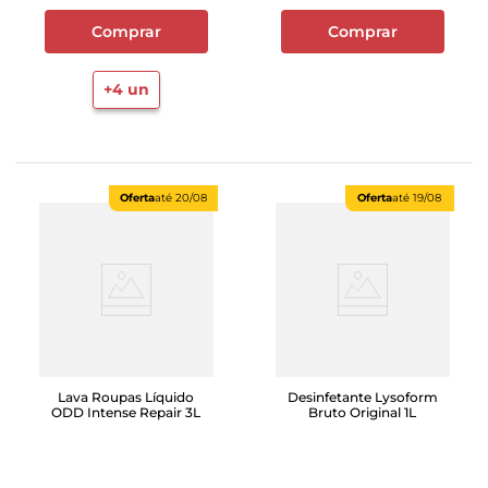
Comprar
Comprar
+
4
un
Oferta
até
20/08
Oferta
até
19/08
Lava Roupas Líquido
Desinfetante Lysoform
ODD Intense Repair 3L
Bruto Original 1L