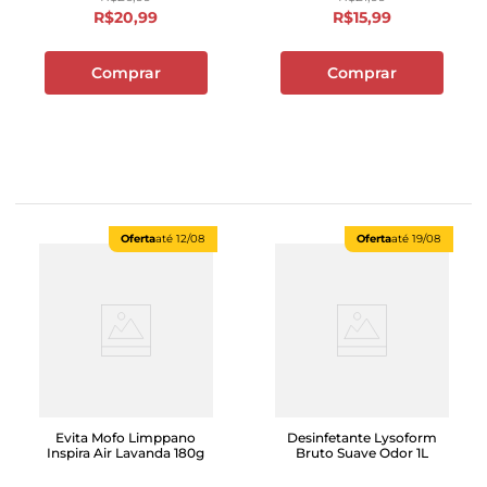
R$
20
,
99
R$
15
,
99
Comprar
Comprar
Oferta
até
12/08
Oferta
até
19/08
Evita Mofo Limppano
Desinfetante Lysoform
Inspira Air Lavanda 180g
Bruto Suave Odor 1L