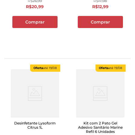
R$
26
,
99
R$
17
,
98
R$
20
,
99
R$
12
,
99
Comprar
Comprar
Oferta
até
19/08
Oferta
até
19/08
Desinfetante Lysoform
Kit com 2 Pato Gel
Citrus 1L
Adesivo Sanitário Marine
Refil 6 Unidades