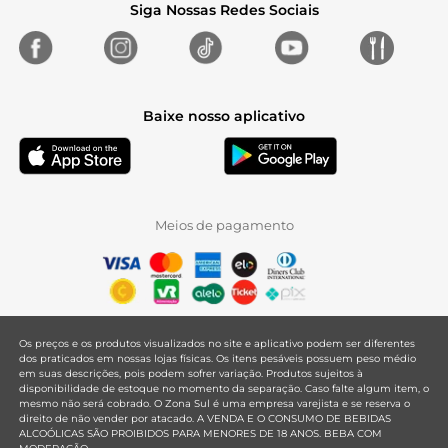
Siga Nossas Redes Sociais
Baixe nosso aplicativo
Meios de pagamento
Os preços e os produtos visualizados no site e aplicativo podem ser diferentes
dos praticados em nossas lojas físicas. Os itens pesáveis possuem peso médio
em suas descrições, pois podem sofrer variação. Produtos sujeitos à
disponibilidade de estoque no momento da separação. Caso falte algum item, o
mesmo não será cobrado. O Zona Sul é uma empresa varejista e se reserva o
direito de não vender por atacado. A VENDA E O CONSUMO DE BEBIDAS
ALCOÓLICAS SÃO PROIBIDOS PARA MENORES DE 18 ANOS. BEBA COM