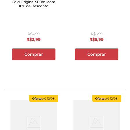
Gold Original 500ml com
10% de Desconto
R$
4
,
99
R$
6
,
99
R$
3
,
99
R$
5
,
99
Comprar
Comprar
Oferta
até
12/08
Oferta
até
12/08