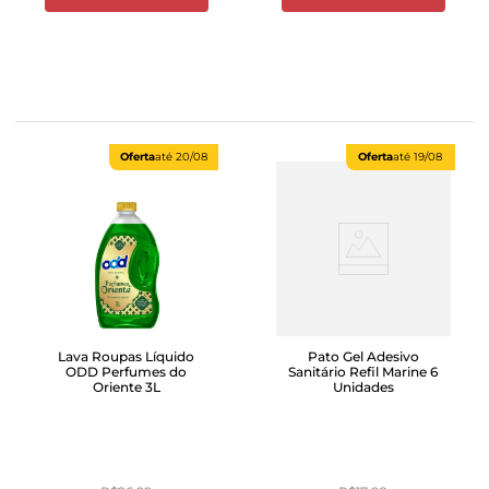
Oferta
até
20/08
Oferta
até
19/08
Lava Roupas Líquido
Pato Gel Adesivo
ODD Perfumes do
Sanitário Refil Marine 6
Oriente 3L
Unidades