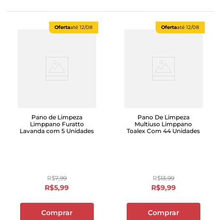
Oferta
até
12/08
Oferta
até
12/08
Pano de Limpeza
Pano De Limpeza
Limppano Furatto
Multiuso Limppano
Lavanda com 5 Unidades
Toalex Com 44 Unidades
R$
7
,
99
R$
13
,
99
R$
5
,
99
R$
9
,
99
Comprar
Comprar