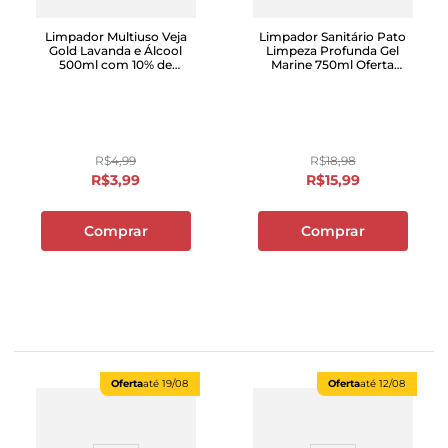
Limpador Multiuso Veja
Limpador Sanitário Pato
Gold Lavanda e Álcool
Limpeza Profunda Gel
500ml com 10% de
Marine 750ml Oferta
Desconto
Especial
R$
4
,
99
R$
18
,
98
R$
3
,
99
R$
15
,
99
Comprar
Comprar
Oferta
até
19/08
Oferta
até
12/08