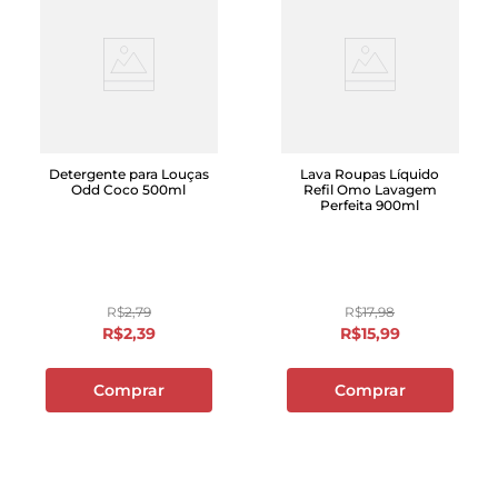
Detergente para Louças
Lava Roupas Líquido
Odd Coco 500ml
Refil Omo Lavagem
Perfeita 900ml
R$
2
,
79
R$
17
,
98
R$
2
,
39
R$
15
,
99
Comprar
Comprar