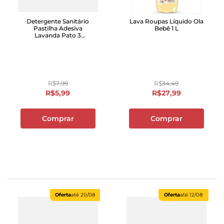
Detergente Sanitário
Lava Roupas Líquido Ola
Pastilha Adesiva
Bebê 1 L
Lavanda Pato 3
Unidades Oferta Especial
R$
7
,
99
R$
34
,
49
R$
5
,
99
R$
27
,
99
Comprar
Comprar
Oferta
até
20/08
Oferta
até
12/08