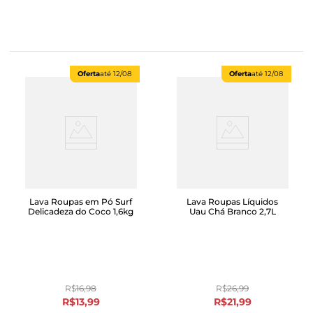
Oferta
até
12/08
Oferta
até
12/08
Lava Roupas em Pó Surf
Lava Roupas Líquidos
Delicadeza do Coco 1,6kg
Uau Chá Branco 2,7L
R$
16
,
98
R$
26
,
99
R$
13
,
99
R$
21
,
99