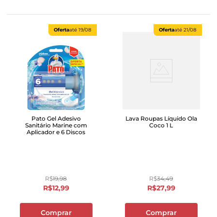
Oferta
até
19/08
Oferta
até
21/08
Pato Gel Adesivo
Lava Roupas Líquido Ola
Sanitário Marine com
Coco 1 L
Aplicador e 6 Discos
R$
19
,
98
R$
34
,
49
R$
12
,
99
R$
27
,
99
Comprar
Comprar