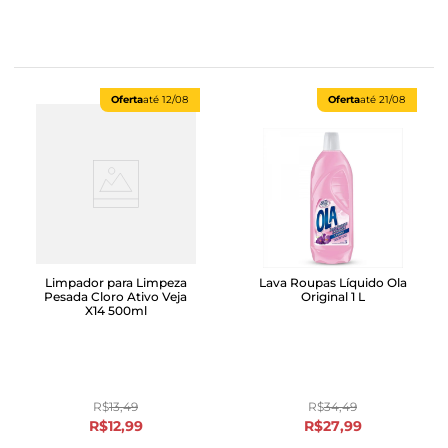
Oferta
até
12/08
Oferta
até
21/08
Limpador para Limpeza
Lava Roupas Líquido Ola
Pesada Cloro Ativo Veja
Original 1 L
X14 500ml
R$
13
,
49
R$
34
,
49
R$
12
,
99
R$
27
,
99