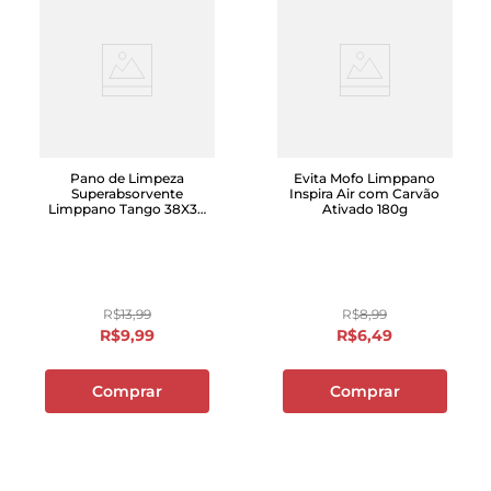
Pano de Limpeza
Evita Mofo Limppano
Superabsorvente
Inspira Air com Carvão
Limppano Tango 38X36
Ativado 180g
com 2 Unidades
R$
13
,
99
R$
8
,
99
R$
9
,
99
R$
6
,
49
Comprar
Comprar