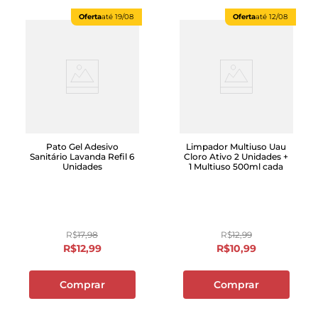
Oferta
até
19/08
Oferta
até
12/08
Pato Gel Adesivo
Limpador Multiuso Uau
Sanitário Lavanda Refil 6
Cloro Ativo 2 Unidades +
Unidades
1 Multiuso 500ml cada
R$
17
,
98
R$
12
,
99
R$
12
,
99
R$
10
,
99
Comprar
Comprar