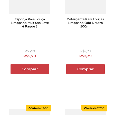
Esponja Para Louça
Detergente Para Louças
Limppano Multiuso Leve
Limppano Odd Neutro
4 Pague 3
500ml
R$
6
,
99
R$
2
,
79
R$
5
,
79
R$
2
,
39
Comprar
Comprar
Oferta
até
12/08
Oferta
até
12/08