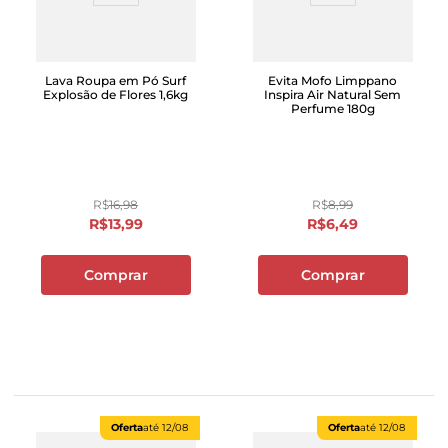
Lava Roupa em Pó Surf
Evita Mofo Limppano
Explosão de Flores 1,6kg
Inspira Air Natural Sem
Perfume 180g
R$
16
,
98
R$
8
,
99
R$
13
,
99
R$
6
,
49
Comprar
Comprar
Oferta
até
12/08
Oferta
até
12/08