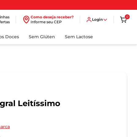
inhas
Como deseja receber?
0
Login
fertas
Informe seu CEP
dos Doces
Sem Glúten
Sem Lactose
gral Leitíssimo
marca