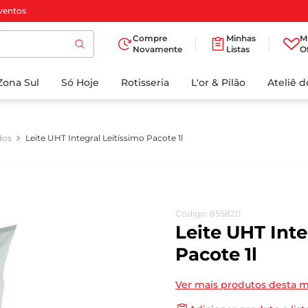
ventos
Compre
Minhas
M
Novamente
Listas
O
TERMOS MAIS
Zona Sul
Só Hoje
BUSCADOS
Rotisseria
L'or & Pilão
Ateliê 
1
º
cafe
2
º
iogurte
dos
Leite UHT Integral Leitíssimo Pacote 1l
3
º
papel higienico
4
º
manteiga
5
º
azeite
Código
:
855820
6
º
detergente
Leite UHT Inte
7
º
leite
Pacote 1l
8
º
biscoito
Ver mais produtos desta 
9
º
chocolate