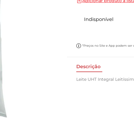
Adicionar produto a list
10
º
carne moida
Indisponível
*Preços no Site e App podem ser di
Descrição
Leite UHT Integral Leitíssim