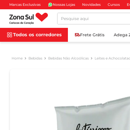
Marcas Exclusivas
Nossas Lojas
Novidades
Cursos
E
Pesquise aqui
Todos os corredores
Frete Grátis
Adega 
Bebidas
Bebidas Não Alcoólicas
Leites e Achocolata